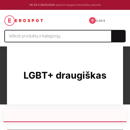
IKI 20 % NUOLAIDA
perkant daugiau
•
Diskretiška pakuotė
☰
E
EROSPOT
0
0,00
€
Products
search
LGBT+ draugiškas