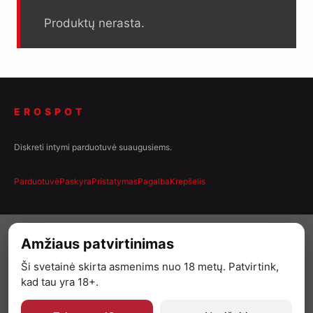
Produktų nerasta.
EROSPOT
Diskreti intymi parduotuvė suaugusiems.
Parduotuvė
Paskyra
Pristatymas
Pagalba
Krepšelis
Amžiaus patvirtinimas
Ši svetainė skirta asmenims nuo 18 metų. Patvirtink,
kad tau yra 18+.