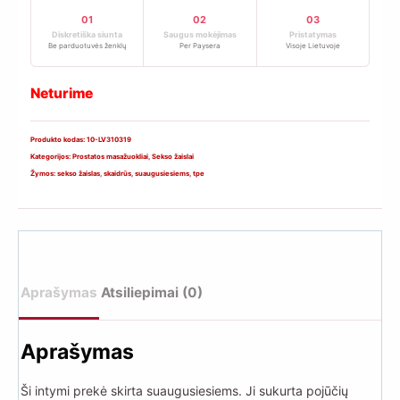
01
02
03
Diskretiška siunta
Saugus mokėjimas
Pristatymas
Be parduotuvės ženklų
Per Paysera
Visoje Lietuvoje
Neturime
Produkto kodas:
10-LV310319
Kategorijos:
Prostatos masažuokliai
,
Sekso žaislai
Žymos:
sekso žaislas
,
skaidrūs
,
suaugusiesiems
,
tpe
Aprašymas
Atsiliepimai (0)
Aprašymas
Ši intymi prekė skirta suaugusiesiems. Ji sukurta pojūčių