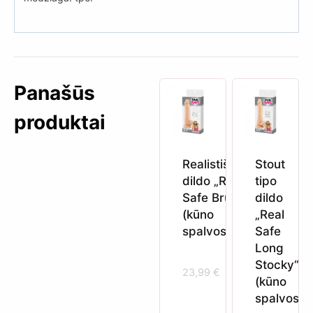
Panašūs
produktai
Realistiškas
Stout
dildo „Real
tipo
Safe Brush“
dildo
(kūno
„Real
spalvos)
Safe
Long
Stocky“
23,99
€
(kūno
spalvos)