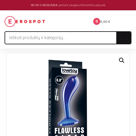
IKI 20 % NUOLAIDA
perkant daugiau
•
Diskretiška pakuotė
☰
E
EROSPOT
0
0,00
€
Products
search