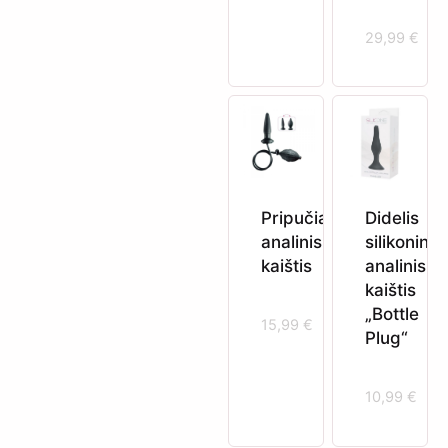
29,99
€
Pripučiamas
Didelis
analinis
silikoninis
kaištis
analinis
kaištis
„Bottle
15,99
€
Plug“
10,99
€