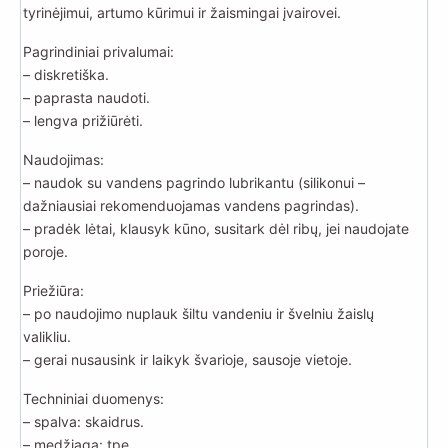
tyrinėjimui, artumo kūrimui ir žaismingai įvairovei.
Pagrindiniai privalumai:
– diskretiška.
– paprasta naudoti.
– lengva prižiūrėti.
Naudojimas:
– naudok su vandens pagrindo lubrikantu (silikonui –
dažniausiai rekomenduojamas vandens pagrindas).
– pradėk lėtai, klausyk kūno, susitark dėl ribų, jei naudojate
poroje.
Priežiūra:
– po naudojimo nuplauk šiltu vandeniu ir švelniu žaislų
valikliu.
– gerai nusausink ir laikyk švarioje, sausoje vietoje.
Techniniai duomenys:
– spalva: skaidrus.
– medžiaga: tpe.