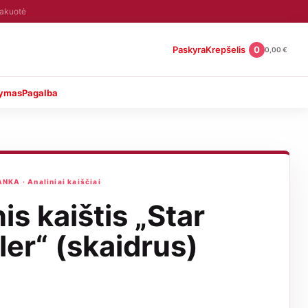
pakuotė
Paskyra
Krepšelis
0
0,00
€
tymas
Pagalba
KA · Analiniai kaiščiai
is kaištis „Star
ler“ (skaidrus)