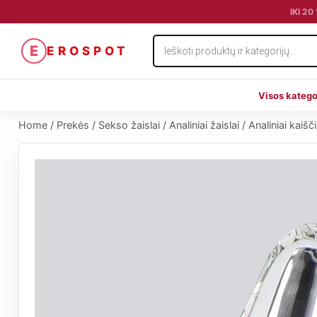
IKI 2
Products
E
EROSPOT
search
Visos katego
Home
/
Prekės
/
Sekso žaislai
/
Analiniai žaislai
/
Analiniai kaišči