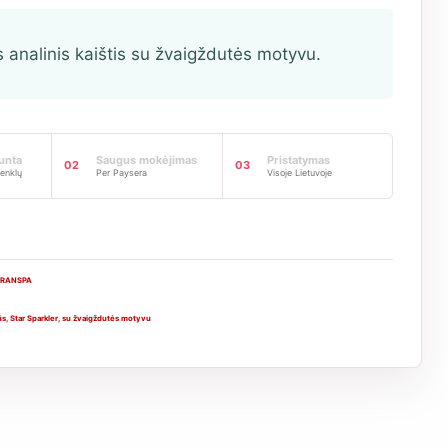
analinis kaištis su žvaigždutės motyvu.
iunta
Saugus mokėjimas
Pristatymas
02
03
enklų
Per Paysera
Visoje Lietuvoje
TRANSPA
ūs
,
Star Sparkler
,
su žvaigždutės motyvu