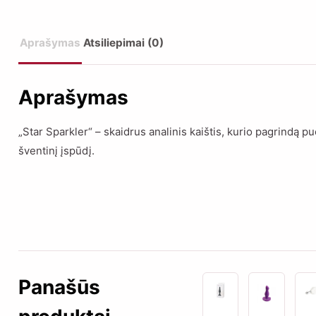
Aprašymas
Atsiliepimai (0)
Aprašymas
„Star Sparkler“ – skaidrus analinis kaištis, kurio pagrindą p
šventinį įspūdį.
Panašūs