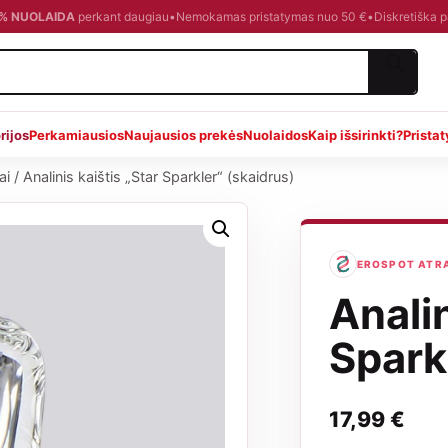
0 % NUOLAIDA
perkant daugiau
•
Nemokamas pristatymas nuo 50 €
•
Diskretiška 
rijos
Perkamiausios
Naujausios prekės
Nuolaidos
Kaip išsirinkti?
Prista
ai
/
Analinis kaištis „Star Sparkler“ (skaidrus)
EROSPOT ATRAN
Analin
Spark
17,99
€