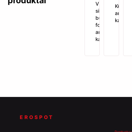
produktai
Vidutinis
Kūginis
silikoninis
analini
butelio
kaištis
formos
analinis
kaištis
EROSPOT
Parduotuv