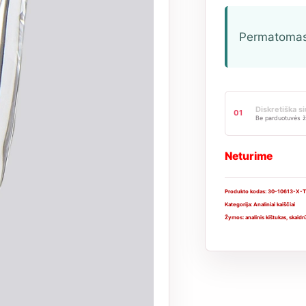
Permatomas 
Diskretiška s
01
Be parduotuvės ž
Neturime
Produkto kodas:
30-10613-X-
Kategorija:
Analiniai kaiščiai
Žymos:
analinis kištukas
,
skaidr