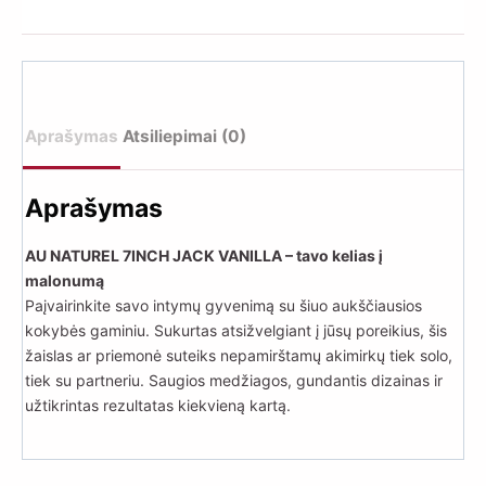
JACK
VANILLA
Aprašymas
Atsiliepimai (0)
Aprašymas
AU NATUREL 7INCH JACK VANILLA – tavo kelias į
malonumą
Paįvairinkite savo intymų gyvenimą su šiuo aukščiausios
kokybės gaminiu. Sukurtas atsižvelgiant į jūsų poreikius, šis
žaislas ar priemonė suteiks nepamirštamų akimirkų tiek solo,
tiek su partneriu. Saugios medžiagos, gundantis dizainas ir
užtikrintas rezultatas kiekvieną kartą.