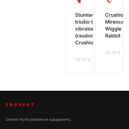
Stumiamasis
Crushious
triušio tipo
Mirenca
vibratorius
Wiggle
(raudonas)
Rabbit
Crushious
38,99
€
43,99
€
EROSPOT
Diskreti intymi parduotuvė suaugusiems.