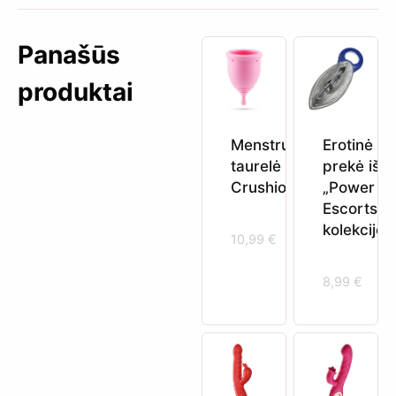
Panašūs
produktai
Menstruacinė
Erotinė
taurelė xs
prekė iš
Crushious
„Power
Escorts”
kolekcijos
10,99
€
8,99
€