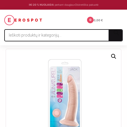
IKI 20 % NUOLAIDA
perkant daugiau
•
Diskretiška pakuotė
☰
E
EROSPOT
0
0,00
€
Products
search