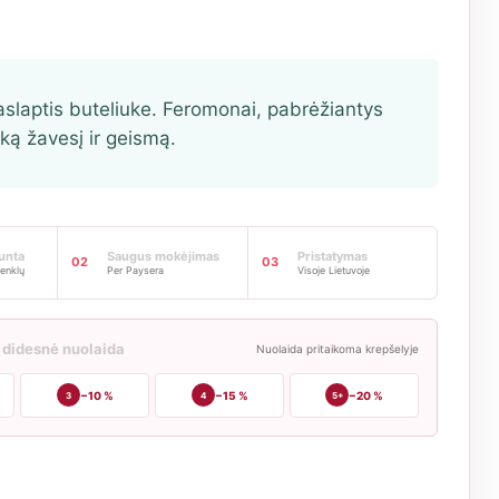
laptis buteliuke. Feromonai, pabrėžiantys
ką žavesį ir geismą.
iunta
Saugus mokėjimas
Pristatymas
02
03
enklų
Per Paysera
Visoje Lietuvoje
 didesnė nuolaida
Nuolaida pritaikoma krepšelyje
−10 %
−15 %
−20 %
3
4
5+