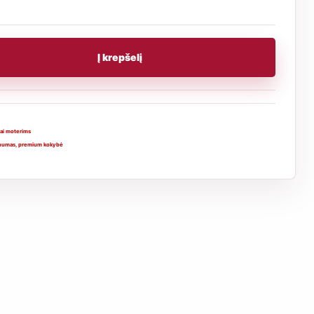
Į krepšelį
ai moterims
numas
,
premium kokybė