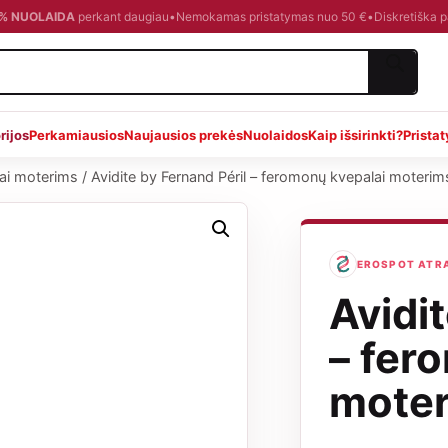
0 % NUOLAIDA
perkant daugiau
•
Nemokamas pristatymas nuo 50 €
•
Diskretiška 
rijos
Perkamiausios
Naujausios prekės
Nuolaidos
Kaip išsirinkti?
Prista
lai moterims
/
Avidite by Fernand Péril – feromonų kvepalai moterim
EROSPOT ATRAN
Avidit
– fer
moter