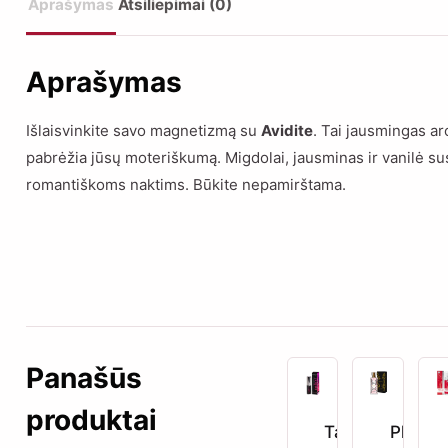
Aprašymas
Atsiliepimai (0)
Aprašymas
Išlaisvinkite savo magnetizmą su
Avidite
. Tai jausmingas ar
pabrėžia jūsų moteriškumą. Migdolai, jausminas ir vanilė sus
romantiškoms naktims. Būkite nepamirštama.
Panašūs
produktai
Taboo
PheroS