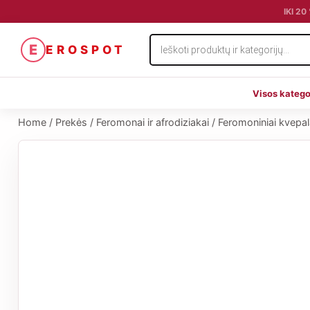
IKI 2
Products
E
EROSPOT
search
Visos katego
Home
/
Prekės
/
Feromonai ir afrodiziakai
/
Feromoniniai kvepa