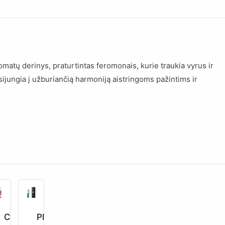
omatų derinys, praturtintas feromonais, kurie traukia vyrus ir
ijungia į užburiančią harmoniją aistringoms pažintims ir
trong
CP Female
10,99
Phero
€
18,99
€
19,99
8,99
€
€