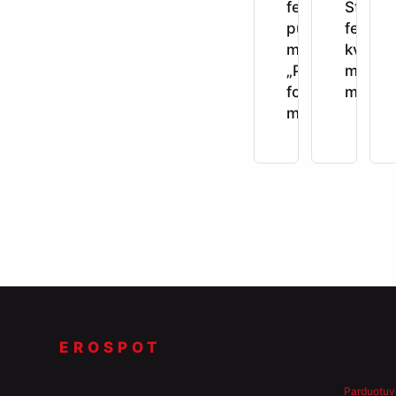
feromonų
Strong
purškalas
feromo
moterims
kvepal
„Pheromones
moteri
for Her“ 15
ml
ml
EROSPOT
Parduotuv