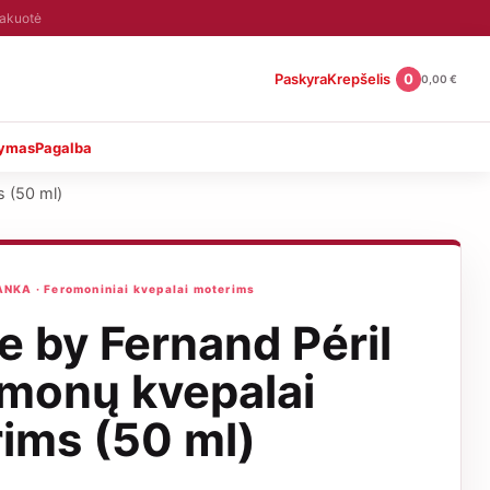
pakuotė
Paskyra
Krepšelis
0
0,00
€
tymas
Pagalba
s (50 ml)
KA · Feromoniniai kvepalai moterims
e by Fernand Péril
omonų kvepalai
ims (50 ml)