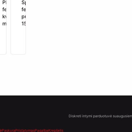
Pheromones
Spray
niniai
feromonų
feromonų
ai
kvapas
purškiklis
ms 50
moterims
15 ml
Diskreti intymi parduotuvė suaugusiem
ė
Paskyra
Pristatymas
Pagalba
Krepšelis