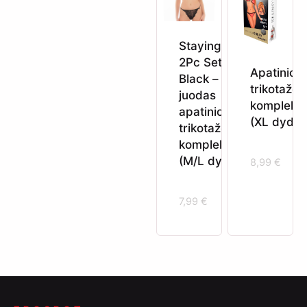
Staying In
2Pc Set
Apatinio
Black –
trikotažo
juodas
komplekt
apatinio
(XL dydis
trikotažo
komplektas
(M/L dydis)
8,99
€
7,99
€