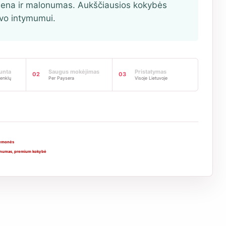
iena ir malonumas. Aukščiausios kokybės
vo intymumui.
iunta
Saugus mokėjimas
Pristatymas
02
03
enklų
Per Paysera
Visoje Lietuvoje
riemonės
numas
,
premium kokybė