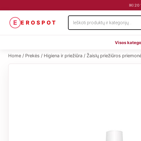
IKI 2
Products
E
EROSPOT
search
Visos katego
Home
/
Prekės
/
Higiena ir priežiūra
/
Žaislų priežiūros priemon