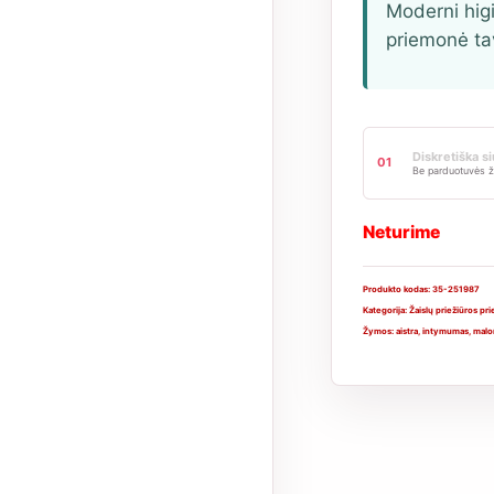
Moderni hig
priemonė ta
Diskretiška s
01
Be parduotuvės ž
Neturime
Produkto kodas:
35-251987
Kategorija:
Žaislų priežiūros p
Žymos:
aistra
,
intymumas
,
malo