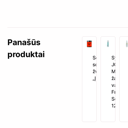
Panašūs
produktai
Sensuali
Syste
sojų vaško
JO
žvakė –
Mistin
„ĮSIDEKIME“
žaislų
valiklis
Fresh
Scent
120 ml