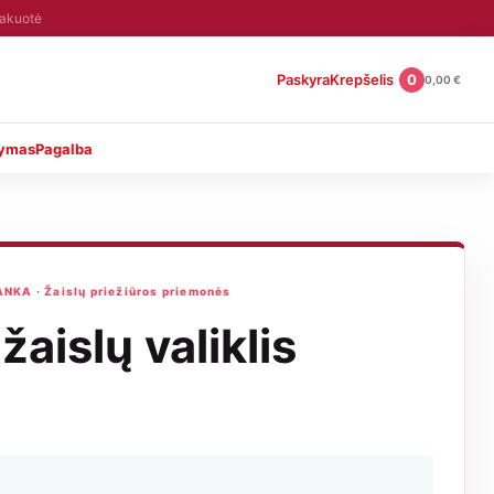
pakuotė
Paskyra
Krepšelis
0
0,00
€
tymas
Pagalba
KA · Žaislų priežiūros priemonės
žaislų valiklis