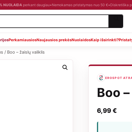
0 % NUOLAIDA
perkant daugiau
•
Nemokamas pristatymas nuo 50 €
•
Diskretiška 
rijos
Perkamiausios
Naujausios prekės
Nuolaidos
Kaip išsirinkti?
Prista
ės
/
Boo – žaislų valiklis
EROSPOT ATRAN
Boo – 
6,99
€