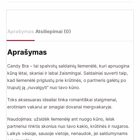
iš
saldainių
rinkinys
Aprašymas
Atsiliepimai (0)
Aprašymas
Candy Bra – tai spalvotų saldainių liemenėlė, kuri apnuogina
kūną lėtai, skaniai ir labai žaismingai. Saldainiai suverti taip,
kad liemenėlė priglustų prie krūtinės, o partneris galėtų po
truputį ją „nuvalgyti“ nuo tavo kūno.
Toks aksesuaras idealiai tinka romantiškai staigmenai,
erotiniam vakarui ar smagiai dovanai mergvakaryje.
Naudojimas: užsidėk liemenėlę ant nuogo kūno, leisk
partneriui rinktis skonius nuo tavo kaklo, krūtinės ir nugaros.
Laikyk vėsioje, sausoje vietoje, nenaudok, jei saldumynams