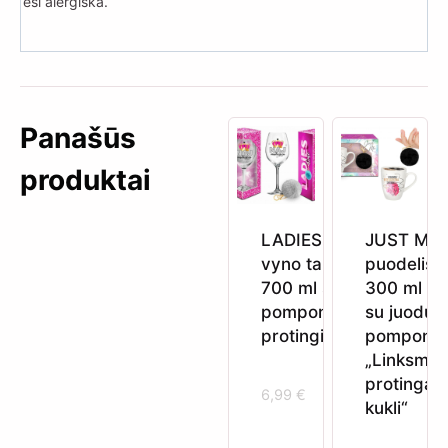
esi alergiška.
Panašūs
produktai
LADIES TIME
JUST ME
vyno taurė
puodelis
700 ml su
300 ml
pomponu „Aš
su juodu
protingiausia“
pomponu
„Linksma,
protinga,
6,99
€
kukli“