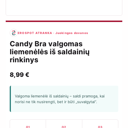
EROSPOT ATRANKA · Juokingos dovanos
Candy Bra valgomas
liemenėlės iš saldainių
rinkinys
8,99
€
Valgoma liemenėlė iš saldainių – saldi pramoga, kai
norisi ne tik nusirengti, bet ir būti „suvalgytai“.
01
02
03