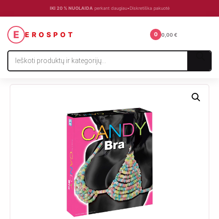
IKI 20 % NUOLAIDA
perkant daugiau
•
Diskretiška pakuotė
☰
E
EROSPOT
0
0,00
€
Products
search