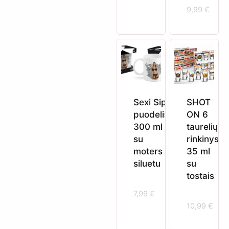
9,99
€
Sexi Sip
SHOT
puodelis
ON 6
300 ml
taurelių
su
rinkinys
moters
35 ml
siluetu
su
tostais
7,99
€
10,99
€