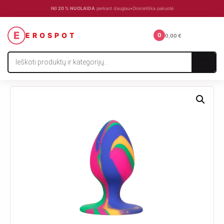
IKI 20 % NUOLAIDA
perkant daugiau
•
Diskretiška pakuotė
☰
E
EROSPOT
0
0,00
€
Products
search