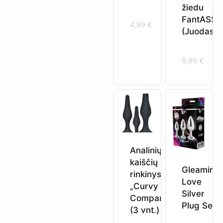
žiedu
FantASSti
4,99
€
(Juodas)
9,99
€
Analinių
kaiščių
Gleaming
rinkinys
Love
„Curvy
Silver
Companions“
Plug Set
(3 vnt.)