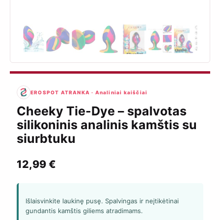
EROSPOT ATRANKA · Analiniai kaiščiai
Cheeky Tie-Dye – spalvotas
silikoninis analinis kamštis su
siurbtuku
12,99
€
Išlaisvinkite laukinę pusę. Spalvingas ir neįtikėtinai
gundantis kamštis giliems atradimams.