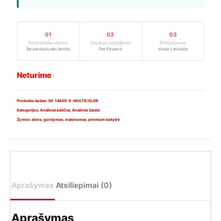
01
02
03
Diskretiška siunta
Saugus mokėjimas
Pristatymas
Be parduotuvės ženklų
Per Paysera
Visoje Lietuvoje
Neturime
Produkto kodas:
30-14650-X-MULTICOLOR
Kategorijos:
Analiniai kaiščiai
,
Analiniai žaislai
Žymos:
aistra
,
gundymas
,
malonumas
,
premium kokybė
Aprašymas
Atsiliepimai (0)
Aprašymas