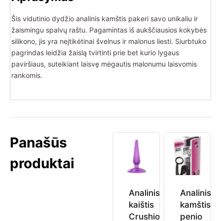
Šis vidutinio dydžio analinis kamštis pakeri savo unikaliu ir
žaismingu spalvų raštu. Pagamintas iš aukščiausios kokybės
silikono, jis yra neįtikėtinai švelnus ir malonus liesti. Siurbtuko
pagrindas leidžia žaislą tvirtinti prie bet kurio lygaus
paviršiaus, suteikiant laisvę mėgautis malonumu laisvomis
rankomis.
Panašūs
produktai
Analinis
Analinis
kaištis
kamštis s
Crushious
penio