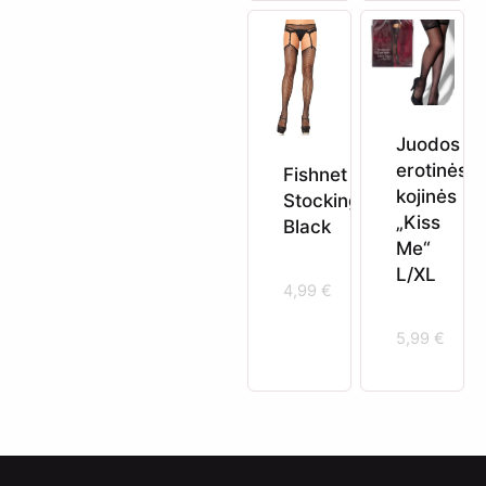
Juodos
erotinės
Fishnet
kojinės
Stockings
„Kiss
Black
Me“
L/XL
4,99
€
5,99
€