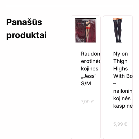
Panašūs
produktai
Raudonos
Nylon
erotinės
Thigh
kojinės
Highs
„Jess“
With Bow
S/M
–
nailoninės
kojinės su
7,99
€
kaspinėliu
5,99
€