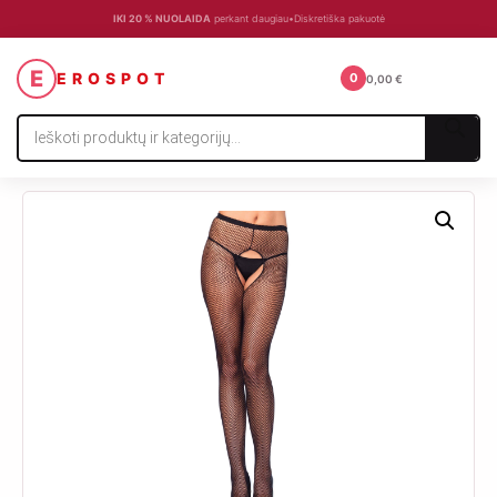
IKI 20 % NUOLAIDA
perkant daugiau
•
Diskretiška pakuotė
☰
E
EROSPOT
0
0,00
€
Products
search