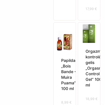
17,99
€
Orgazmo
kontrolės
Papildas
gelis
„Bois
„Orgasm
Bande –
Control
Muira
Gel“ 100
Puama“
ml
100 ml
18,99
€
8,99
€