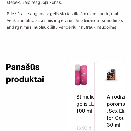
stebėk, kaip reaguoja kūnas.
Priežiūra ir saugumas: gelis skirtas tik išoriniam naudojimui.
Venk kontakto su akimis ir gleivine. Jei atsiranda paraudimas
ar dirginimas, nuplauk šiltu vandeniu ir nutrauk naudojimą.
Panašūs
produktai
Stimuliuojantis
Afrodizia
gelis „Libigel“
poroms
100 ml
„Sex Elixir
for Coupl
30 ml
13,99
€