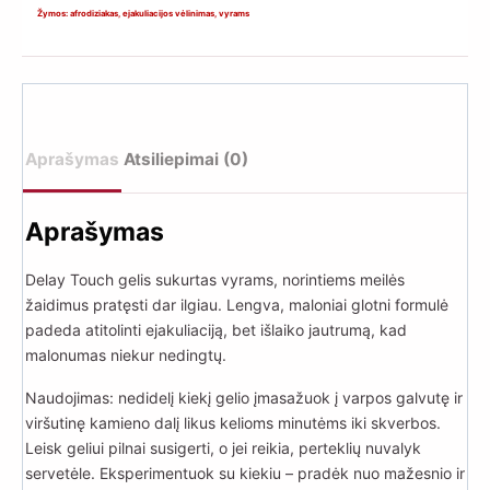
gelis
Žymos:
afrodiziakas
,
ejakuliacijos vėlinimas
,
vyrams
vyrams
50
ml
Aprašymas
Atsiliepimai (0)
Aprašymas
Delay Touch gelis sukurtas vyrams, norintiems meilės
žaidimus pratęsti dar ilgiau. Lengva, maloniai glotni formulė
padeda atitolinti ejakuliaciją, bet išlaiko jautrumą, kad
malonumas niekur nedingtų.
Naudojimas: nedidelį kiekį gelio įmasažuok į varpos galvutę ir
viršutinę kamieno dalį likus kelioms minutėms iki skverbos.
Leisk geliui pilnai susigerti, o jei reikia, perteklių nuvalyk
servetėle. Eksperimentuok su kiekiu – pradėk nuo mažesnio ir