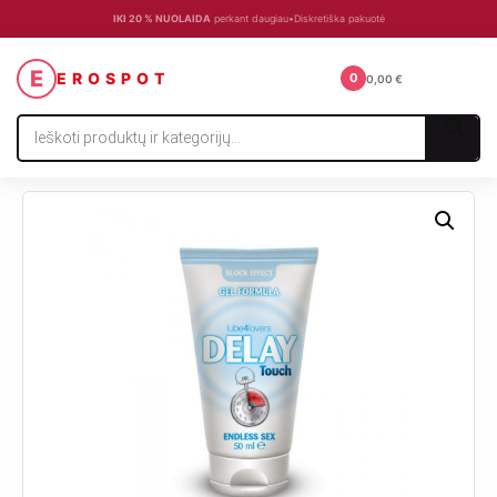
IKI 20 % NUOLAIDA
perkant daugiau
•
Diskretiška pakuotė
☰
E
EROSPOT
0
0,00
€
Products
search