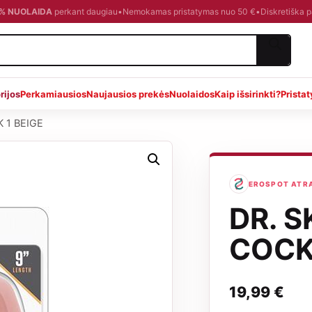
0 % NUOLAIDA
perkant daugiau
•
Nemokamas pristatymas nuo 50 €
•
Diskretiška 
rijos
Perkamiausios
Naujausios prekės
Nuolaidos
Kaip išsirinkti?
Prista
 1 BEIGE
EROSPOT ATRA
DR. 
COCK
19,99
€