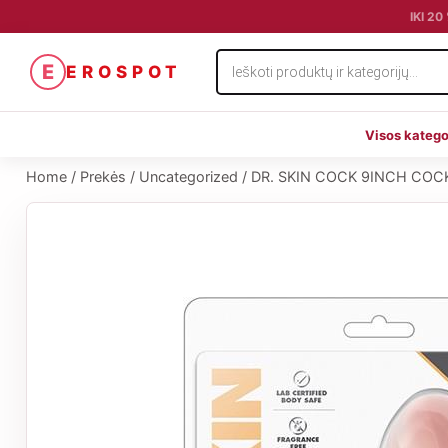
IKI 2
Products
E
EROSPOT
search
Visos katego
Home
/
Prekės
/
Uncategorized
/
DR. SKIN COCK 9INCH COCK