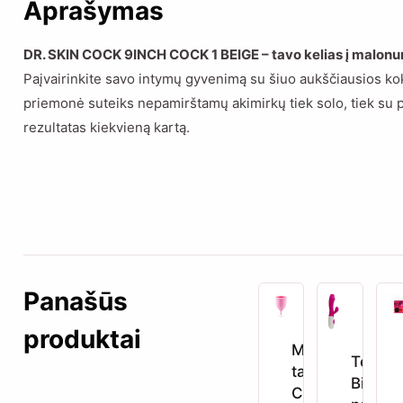
Aprašymas
DR. SKIN COCK 9INCH COCK 1 BEIGE – tavo kelias į malon
Paįvairinkite savo intymų gyvenimą su šiuo aukščiausios koky
priemonė suteiks nepamirštamų akimirkų tiek solo, tiek su p
rezultatas kiekvieną kartą.
Panašūs
produktai
Menstruacinė
Tessa 
taurelė xs
Billy G
Crushious