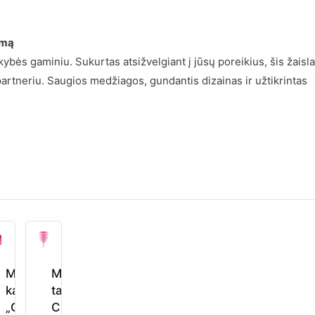
umą
bės gaminiu. Sukurtas atsižvelgiant į jūsų poreikius, šis žaisla
artneriu. Saugios medžiagos, gundantis dizainas ir užtikrintas
Meilės
10,99
Menstruacinė
€
5,99
€
6,99
€
G /
11,99
€
kauliukai
taurelė xs
„Geriausiai
Crushious