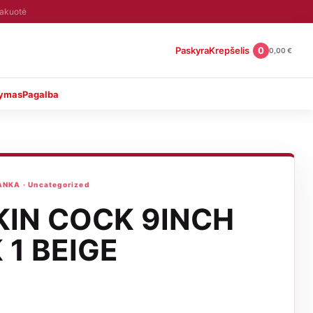
pakuotė
Paskyra
Krepšelis
0
0,00
€
tymas
Pagalba
NKA · Uncategorized
SKIN COCK 9INCH
 1 BEIGE