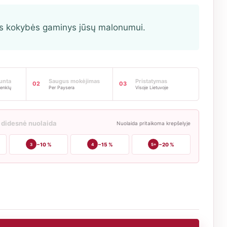
s kokybės gaminys jūsų malonumui.
iunta
Saugus mokėjimas
Pristatymas
02
03
enklų
Per Paysera
Visoje Lietuvoje
 didesnė nuolaida
Nuolaida pritaikoma krepšelyje
−10 %
−15 %
−20 %
3
4
5+