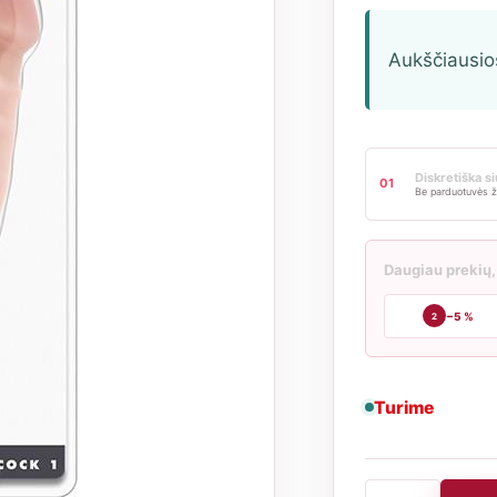
Aukščiausio
Diskretiška s
01
Be parduotuvės ž
Daugiau prekių,
−5 %
2
Turime
produkto