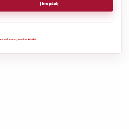
Į krepšelį
kės
,
malonumas
,
premium kokybė