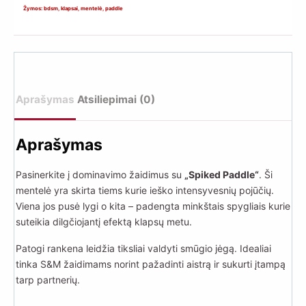
klapsams
Žymos:
bdsm
,
klapsai
,
mentelė
,
paddle
„Spiked
Paddle“
(juoda)
Aprašymas
Atsiliepimai (0)
Aprašymas
Pasinerkite į dominavimo žaidimus su
„Spiked Paddle“
. Ši
mentelė yra skirta tiems kurie ieško intensyvesnių pojūčių.
Viena jos pusė lygi o kita – padengta minkštais spygliais kurie
suteikia dilgčiojantį efektą klapsų metu.
Patogi rankena leidžia tiksliai valdyti smūgio jėgą. Idealiai
tinka S&M žaidimams norint pažadinti aistrą ir sukurti įtampą
tarp partnerių.