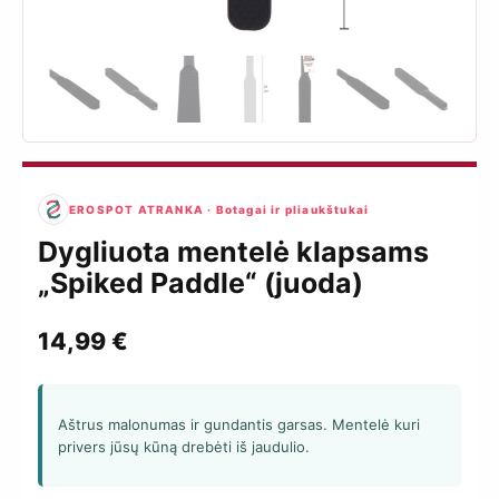
EROSPOT ATRANKA · Botagai ir pliaukštukai
Dygliuota mentelė klapsams
„Spiked Paddle“ (juoda)
14,99
€
Aštrus malonumas ir gundantis garsas. Mentelė kuri
privers jūsų kūną drebėti iš jaudulio.