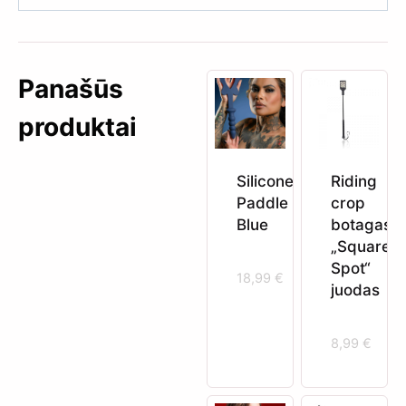
Panašūs
produktai
Silicone
Riding
Paddle
crop
Blue
botagas
„Square
Spot“
18,99
€
juodas
8,99
€