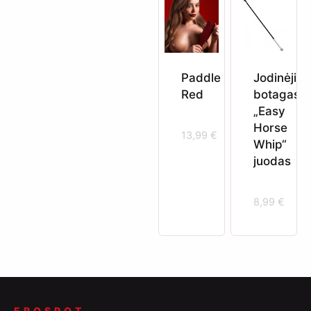
Paddle
Jodinėjim
Red
botagas
„Easy
Horse
13,99
€
Whip“
juodas
8,99
€
EROSPOT