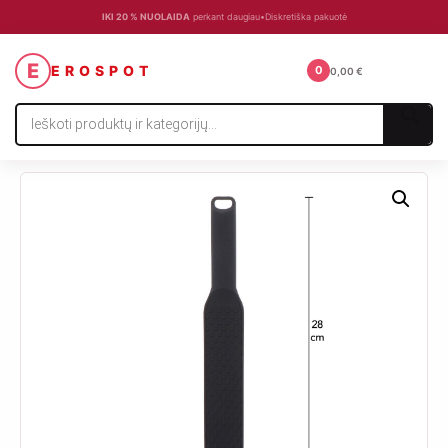
IKI 20 % NUOLAIDA
perkant daugiau
•
Diskretiška pakuotė
☰
E
EROSPOT
0
0,00
€
Products
search