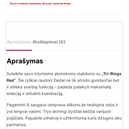
rinkinys
Žymos:
erekcijos stiprinimas
,
ištvermė
,
raudonas žiedas
„Tri-
Rings
Red“
(raudoni)
Aprašymas
Atsiliepimai (0)
Aprašymas
Suteikite savo intymioms akimirkoms stabilumo su
„Tri-Rings
Red“
. Šie ryškiai raudoni žiedai ne tik atrodo gundančiai bet
ir atlieka svarbią funkciją – padeda palaikyti maksimalią
erekciją ir atitolinti kulminaciją.
Pagaminti iš saugaus tampraus silikono jie nedirgina odos ir
yra lengvai valomi. Trys skirtingi dydžiai leidžia varijuoti
pojūčiais. Pajuskite pilnatvę ir užtikrintumą kuris džiugins abu
partnerius.