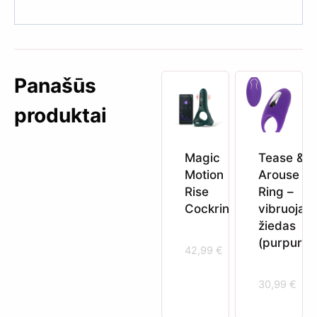
Panašūs
produktai
Magic
Tease &
Motion
Arouse C
Rise
Ring –
Cockring
vibruojant
žiedas
(purpurini
42,99
€
30,99
€