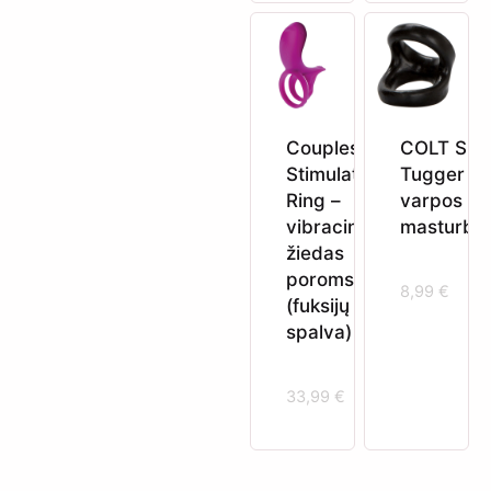
Couples
COLT Snu
Stimulator
Tugger –
Ring –
varpos m
vibracinis
masturbac
žiedas
poroms
8,99
€
(fuksijų
spalva)
33,99
€