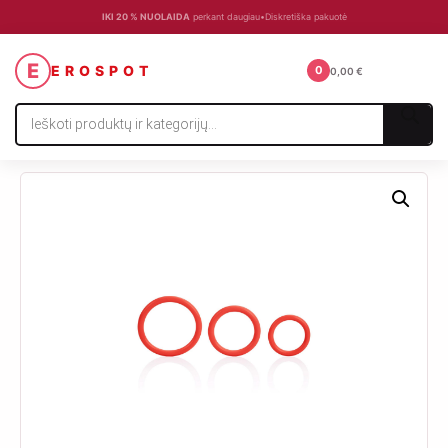
IKI 20 % NUOLAIDA
perkant daugiau
•
Diskretiška pakuotė
☰
E
EROSPOT
0
0,00
€
Products
search