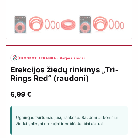
EROSPOT ATRANKA · Varpos žiedai
Erekcijos žiedų rinkinys „Tri-
Rings Red“ (raudoni)
6,99
€
Ugningas tvirtumas jūsų rankose. Raudoni silikoniniai
žiedai galingai erekcijai ir neblėstančiai aistrai.