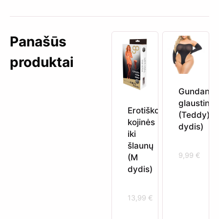
Panašūs
produktai
Gundanti
glaustinu
Erotiškos
(Teddy) (
kojinės
dydis)
iki
šlaunų
9,99
€
(M
dydis)
13,99
€