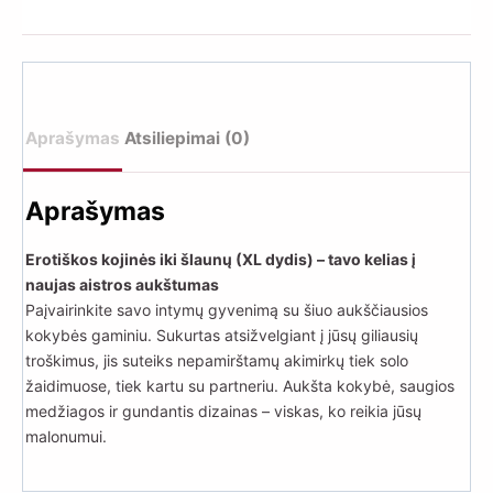
šlaunų
(XL
dydis)
Aprašymas
Atsiliepimai (0)
Aprašymas
Erotiškos kojinės iki šlaunų (XL dydis) – tavo kelias į
naujas aistros aukštumas
Paįvairinkite savo intymų gyvenimą su šiuo aukščiausios
kokybės gaminiu. Sukurtas atsižvelgiant į jūsų giliausių
troškimus, jis suteiks nepamirštamų akimirkų tiek solo
žaidimuose, tiek kartu su partneriu. Aukšta kokybė, saugios
medžiagos ir gundantis dizainas – viskas, ko reikia jūsų
malonumui.