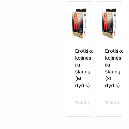
Erotiškos
Erotiškos
kojinės
kojinės
iki
iki
šlaunų
šlaunų
(M
(XL
dydis)
dydis)
13,99
€
13,99
€