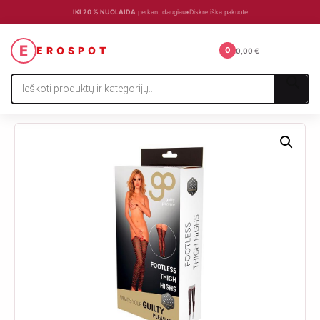
IKI 20 % NUOLAIDA
perkant daugiau
•
Diskretiška pakuotė
☰
E
EROSPOT
0
0,00
€
Products
search