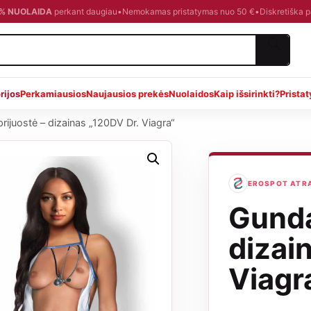
0 % NUOLAIDA
perkant daugiau
•
Nemokamas pristatymas nuo 50 €
•
Diskretiška 
rijos
Perkamiausios
Naujausios prekės
Nuolaidos
Kaip išsirinkti?
Prista
rijuostė – dizainas „120DV Dr. Viagra“
EROSPOT ATRAN
Gunda
dizai
Viagr