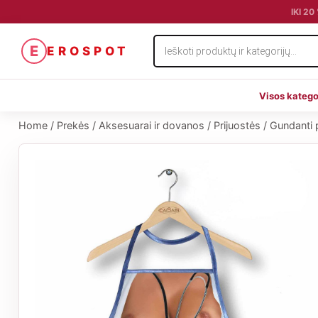
IKI 2
Products
E
EROSPOT
search
Visos katego
Home
/
Prekės
/
Aksesuarai ir dovanos
/
Prijuostės
/
Gundanti p