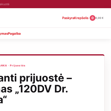
pakuotė
Paskyra
Krepšelis
0
0,00
€
tymas
Pagalba
KA · Prijuostės
nti prijuostė –
nas „120DV Dr.
a“