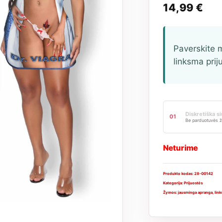
14,99
€
Paverskite 
linksma prij
Diskretiška s
01
Be parduotuvės ž
Neturime
Produkto kodas:
28-00142
Kategorija:
Prijuostės
Žymos:
jausminga apranga
,
lin