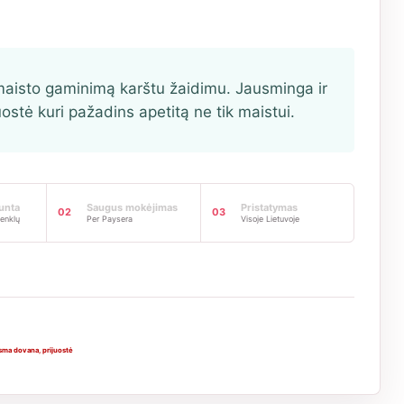
maisto gaminimą karštu žaidimu. Jausminga ir
uostė kuri pažadins apetitą ne tik maistui.
iunta
Saugus mokėjimas
Pristatymas
02
03
enklų
Per Paysera
Visoje Lietuvoje
ksma dovana
,
prijuostė