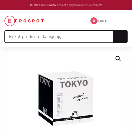
IKI 20 % NUOLAIDA
perkant daugiau
•
Diskretiška pakuotė
☰
E
EROSPOT
0
0,00
€
Products
search