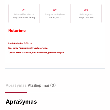
01
02
03
Diskretiška siunta
Saugus mokėjimas
Pristatymas
Be parduotuvės ženklų
Per Paysera
Visoje Lietuvoje
Neturime
Produkto kodas:
3-55113
Kategorija:
Feromoniniai kvepalai moterims
Žymos:
aistra
,
feromonai
,
Hot
,
malonumas
,
premium kokybė
Aprašymas
Atsiliepimai (0)
Aprašymas