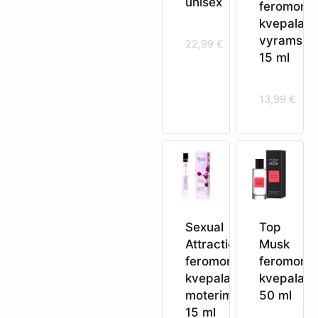
unisex
feromonų
kvepalai
vyrams
22,99
€
15 ml
13,99
€
Sexual
Top
Attraction
Musk
feromonų
feromonų
kvepalai
kvepalai
moterims
50 ml
15 ml