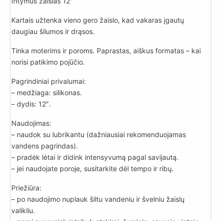
Intymus žaislas 12″
Kartais užtenka vieno gero žaislo, kad vakaras įgautų
daugiau šilumos ir drąsos.
Tinka moterims ir poroms. Paprastas, aiškus formatas – kai
norisi patikimo pojūčio.
Pagrindiniai privalumai:
– medžiaga: silikonas.
– dydis: 12″.
Naudojimas:
– naudok su lubrikantu (dažniausiai rekomenduojamas
vandens pagrindas).
– pradėk lėtai ir didink intensyvumą pagal savijautą.
– jei naudojate poroje, susitarkite dėl tempo ir ribų.
Priežiūra:
– po naudojimo nuplauk šiltu vandeniu ir švelniu žaislų
valikliu.