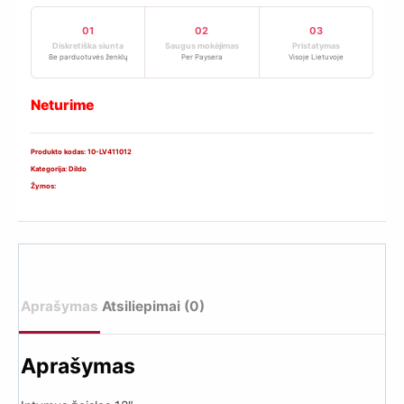
01
02
03
Diskretiška siunta
Saugus mokėjimas
Pristatymas
Be parduotuvės ženklų
Per Paysera
Visoje Lietuvoje
Neturime
Produkto kodas:
10-LV411012
Kategorija:
Dildo
Žymos:
Aprašymas
Atsiliepimai (0)
Aprašymas