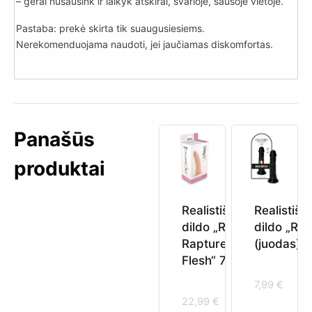
– gerai nusausink ir laikyk atskirai, švarioje, sausoje vietoje.
Pastaba: prekė skirta tik suaugusiesiems.
Nerekomenduojama naudoti, jei jaučiamas diskomfortas.
Panašūs
produktai
Realistiškas
Realistišk
dildo „Real
dildo „Rin
Rapture
(juodas)
Flesh“ 7″
7,99
€
22,99
€