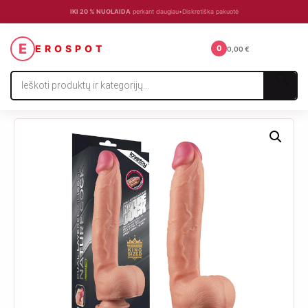
IKI 20 % NUOLAIDA
perkant daugiau
•
Diskretiška pakuotė
☰
E
EROSPOT
0
0,00
€
Products
search