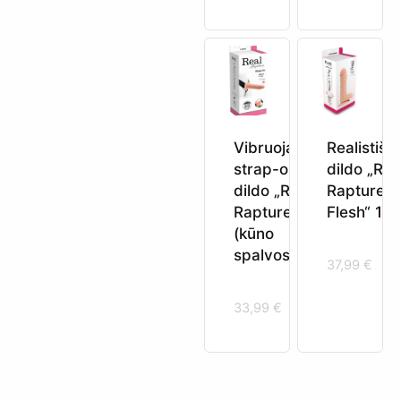
Vibruojantis
Realistišk
strap-on
dildo „Rea
dildo „Real
Rapture
Rapture 8“
Flesh“ 10″
(kūno
spalvos)
37,99
€
33,99
€