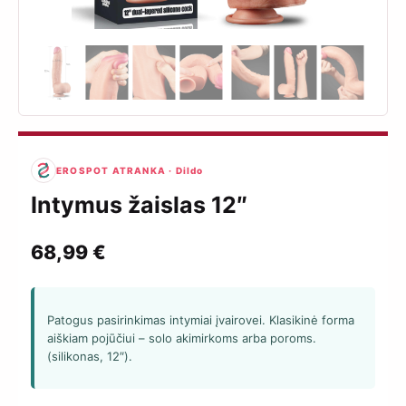
EROSPOT ATRANKA · Dildo
Intymus žaislas 12″
68,99
€
Patogus pasirinkimas intymiai įvairovei. Klasikinė forma
aiškiam pojūčiui – solo akimirkoms arba poroms.
(silikonas, 12″).