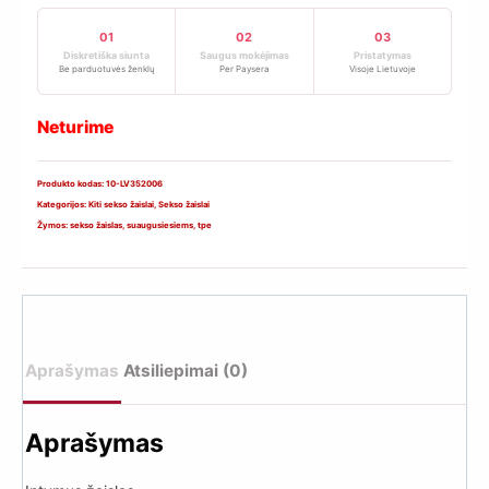
01
02
03
Diskretiška siunta
Saugus mokėjimas
Pristatymas
Be parduotuvės ženklų
Per Paysera
Visoje Lietuvoje
Neturime
Produkto kodas:
10-LV352006
Kategorijos:
Kiti sekso žaislai
,
Sekso žaislai
Žymos:
sekso žaislas
,
suaugusiesiems
,
tpe
Aprašymas
Atsiliepimai (0)
Aprašymas