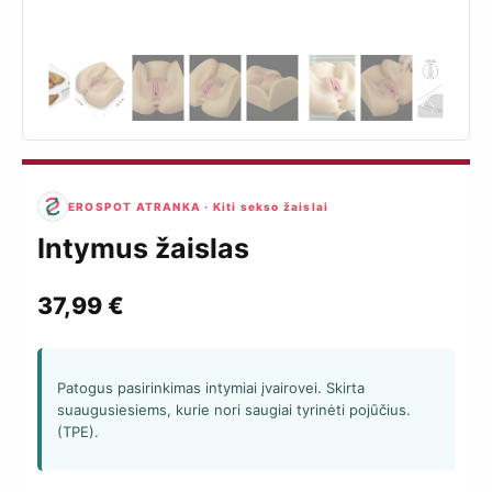
EROSPOT ATRANKA · Kiti sekso žaislai
Intymus žaislas
37,99
€
Patogus pasirinkimas intymiai įvairovei. Skirta
suaugusiesiems, kurie nori saugiai tyrinėti pojūčius.
(TPE).