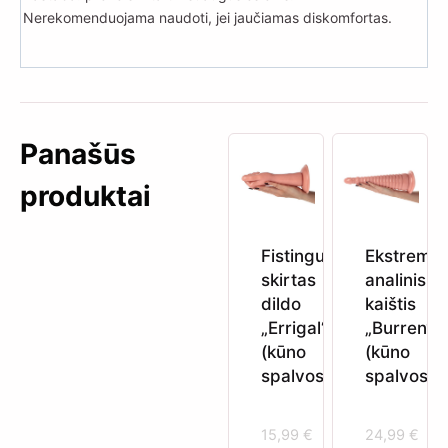
Nerekomenduojama naudoti, jei jaučiamas diskomfortas.
Panašūs
produktai
Fistingui
Ekstremal
skirtas
analinis
dildo
kaištis
„Errigal“
„Burren“
(kūno
(kūno
spalvos)
spalvos)
15,99
€
24,99
€