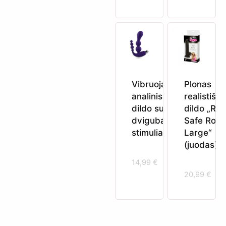
Vibruojantis
Plonas
analinis
realistišk
dildo su
dildo „Rea
dviguba
Safe Rod
stimuliacija
Large“
(juodas)
14,99
€
20,99
€