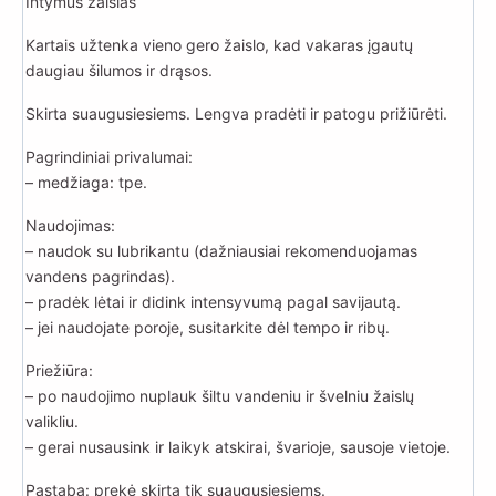
Intymus žaislas
Kartais užtenka vieno gero žaislo, kad vakaras įgautų
daugiau šilumos ir drąsos.
Skirta suaugusiesiems. Lengva pradėti ir patogu prižiūrėti.
Pagrindiniai privalumai:
– medžiaga: tpe.
Naudojimas:
– naudok su lubrikantu (dažniausiai rekomenduojamas
vandens pagrindas).
– pradėk lėtai ir didink intensyvumą pagal savijautą.
– jei naudojate poroje, susitarkite dėl tempo ir ribų.
Priežiūra:
– po naudojimo nuplauk šiltu vandeniu ir švelniu žaislų
valikliu.
– gerai nusausink ir laikyk atskirai, švarioje, sausoje vietoje.
Pastaba: prekė skirta tik suaugusiesiems.