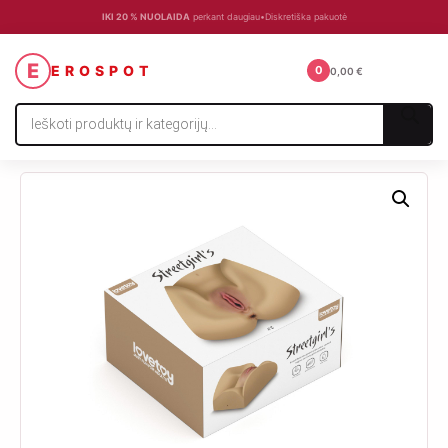
IKI 20 % NUOLAIDA
perkant daugiau
•
Diskretiška pakuotė
☰
E
EROSPOT
0
0,00
€
Products
search