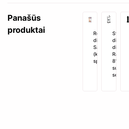
Panašūs
produktai
Realistiškas
Strap-
dildo „Real
diržas 
Safe Brush“
dildo „
(kūno
Raptur
spalvos)
8″ (juo
su
sėklidė