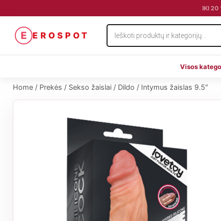
IKI 2
Products
E
EROSPOT
search
Visos katego
Home
/
Prekės
/
Sekso žaislai
/
Dildo
/
Intymus žaislas 9.5″