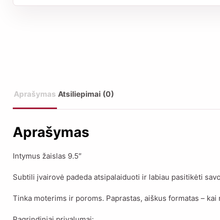
Aprašymas
Atsiliepimai (0)
Aprašymas
Intymus žaislas 9.5″
Subtili įvairovė padeda atsipalaiduoti ir labiau pasitikėti sav
Tinka moterims ir poroms. Paprastas, aiškus formatas – kai n
Pagrindiniai privalumai: