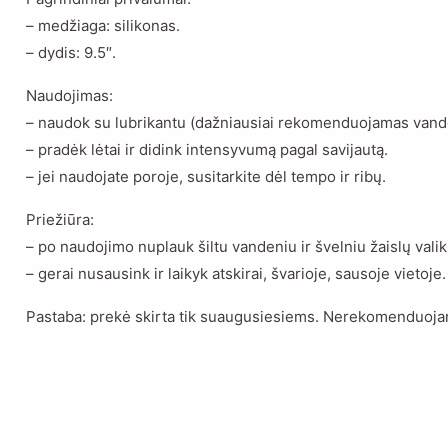
– medžiaga: silikonas.
– dydis: 9.5″.
Naudojimas:
– naudok su lubrikantu (dažniausiai rekomenduojamas vand
– pradėk lėtai ir didink intensyvumą pagal savijautą.
– jei naudojate poroje, susitarkite dėl tempo ir ribų.
Priežiūra:
– po naudojimo nuplauk šiltu vandeniu ir švelniu žaislų valikl
– gerai nusausink ir laikyk atskirai, švarioje, sausoje vietoje.
Pastaba: prekė skirta tik suaugusiesiems. Nerekomenduojam