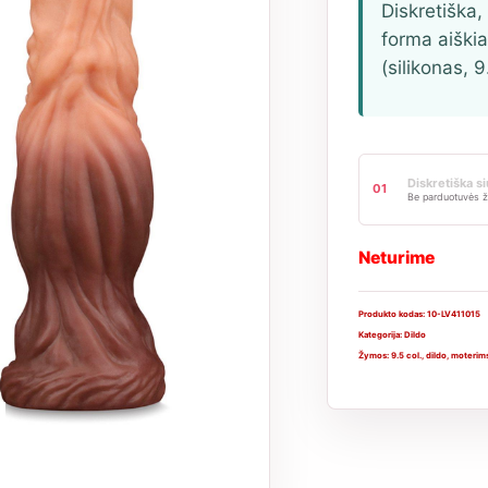
Diskretiška,
forma aiški
(silikonas, 9
Diskretiška s
01
Be parduotuvės ž
Neturime
Produkto kodas:
10-LV411015
Kategorija:
Dildo
Žymos:
9.5 col.
,
dildo
,
moterim