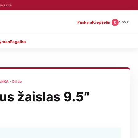
pakuotė
Paskyra
Krepšelis
0
0,00
€
tymas
Pagalba
NKA · Dildo
us žaislas 9.5″