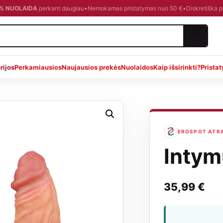
0 % NUOLAIDA
perkant daugiau
•
Nemokamas pristatymas nuo 50 €
•
Diskretiška 
rijos
Perkamiausios
Naujausios prekės
Nuolaidos
Kaip išsirinkti?
Prista
EROSPOT ATRA
Intym
35,99
€