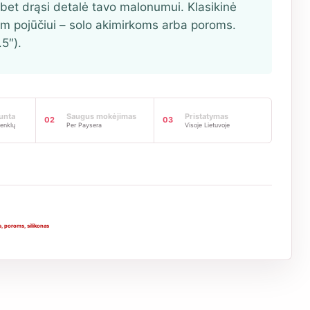
 bet drąsi detalė tavo malonumui. Klasikinė
am pojūčiui – solo akimirkoms arba poroms.
.5″).
iunta
Saugus mokėjimas
Pristatymas
02
03
enklų
Per Paysera
Visoje Lietuvoje
s
,
poroms
,
silikonas