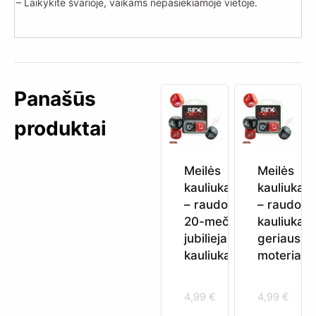
– Laikykite švarioje, vaikams nepasiekiamoje vietoje.
Panašūs
produktai
Meilės
Meilės
kauliukai
kauliukai
– raudoni
– raudoni
20-mečio
kauliukai
jubiliejaus
geriausiai
kauliukai
moteriai
4,99
€
4,99
€