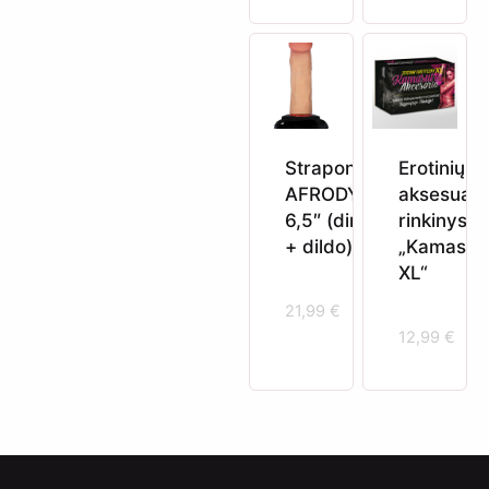
Straponas
Erotinių
AFRODYTA
aksesuar
6,5″ (diržai
rinkinys
+ dildo)
„Kamasut
XL“
21,99
€
12,99
€