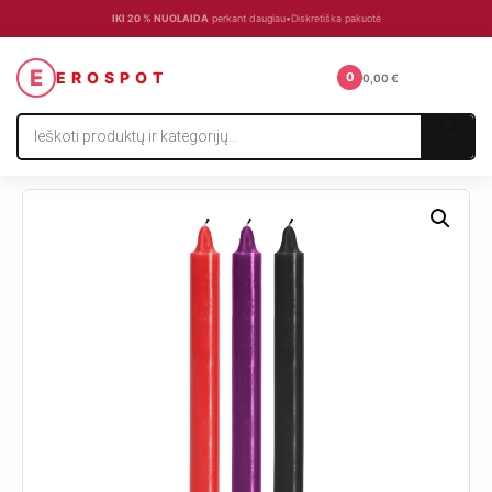
IKI 20 % NUOLAIDA
perkant daugiau
•
Diskretiška pakuotė
☰
E
EROSPOT
0
0,00
€
Products
search