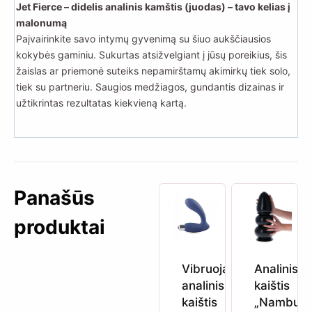
Jet Fierce – didelis analinis kamštis (juodas) – tavo kelias į
malonumą
Paįvairinkite savo intymų gyvenimą su šiuo aukščiausios
kokybės gaminiu. Sukurtas atsižvelgiant į jūsų poreikius, šis
žaislas ar priemonė suteiks nepamirštamų akimirkų tiek solo,
tiek su partneriu. Saugios medžiagos, gundantis dizainas ir
užtikrintas rezultatas kiekvieną kartą.
Panašūs
produktai
Vibruojantis
Analinis
analinis
kaištis
kaištis
„Nambun