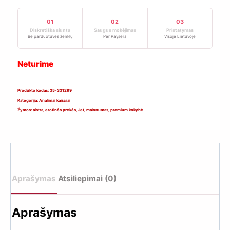
01
02
03
Diskretiška siunta
Saugus mokėjimas
Pristatymas
Be parduotuvės ženklų
Per Paysera
Visoje Lietuvoje
Neturime
Produkto kodas:
35-331299
Kategorija:
Analiniai kaiščiai
Žymos:
aistra
,
erotinės prekės
,
Jet
,
malonumas
,
premium kokybė
Aprašymas
Atsiliepimai (0)
Aprašymas