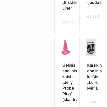
„Insider
(juodas)
Line“
69,99
€
16,99
€
Gelinis
Klasikinis
analinis
analinis
kaištis
kaištis
„Jelly
„Lure
Probe
Me“ L
Plug“
(skaidrus)
7,99
€