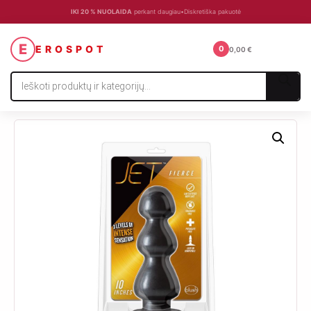
IKI 20 % NUOLAIDA
perkant daugiau
•
Diskretiška pakuotė
☰
E
EROSPOT
0
0,00
€
Products
search