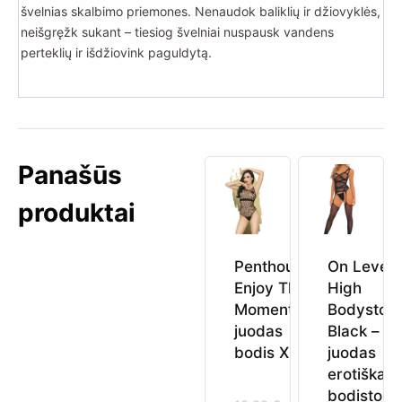
švelnias skalbimo priemones. Nenaudok baliklių ir džiovyklės,
neišgręžk sukant – tiesiog švelniai nuspausk vandens
perteklių ir išdžiovink paguldytą.
Panašūs
produktai
Penthouse
On Level
Enjoy The
High
Moment
Bodystoc
juodas
Black –
bodis XL
juodas
erotiškas
bodistoki