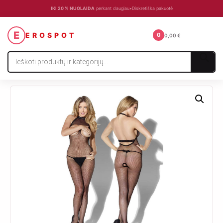
IKI 20 % NUOLAIDA
perkant daugiau
•
Diskretiška pakuotė
☰
E
EROSPOT
0
0,00
€
Products
search