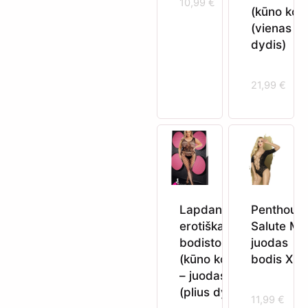
10,99
€
(kūno koji
(vienas
dydis)
21,99
€
Lapdance –
Penthous
erotiškas
Salute Me
bodistokingas
juodas
(kūno kojinė)
bodis XL
– juodas
(plius dydis)
11,99
€