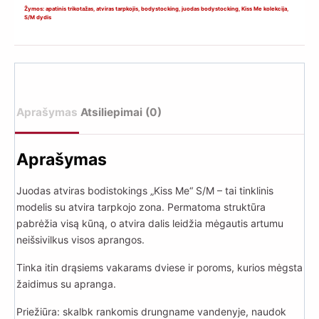
bodistokings
Žymos:
apatinis trikotažas
,
atviras tarpkojis
,
bodystocking
,
juodas bodystocking
,
Kiss Me kolekcija
,
S/M dydis
„Kiss
Me“
S/M
Aprašymas
Atsiliepimai (0)
Aprašymas
Juodas atviras bodistokings „Kiss Me“ S/M – tai tinklinis
modelis su atvira tarpkojo zona. Permatoma struktūra
pabrėžia visą kūną, o atvira dalis leidžia mėgautis artumu
neišsivilkus visos aprangos.
Tinka itin drąsiems vakarams dviese ir poroms, kurios mėgsta
žaidimus su apranga.
Priežiūra: skalbk rankomis drungname vandenyje, naudok