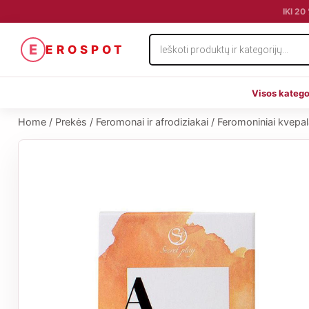
IKI 2
Products
E
EROSPOT
search
Visos katego
Home
/
Prekės
/
Feromonai ir afrodiziakai
/
Feromoniniai kvepa