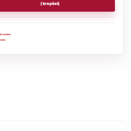
Į krepšelį
ai vyrams
roms