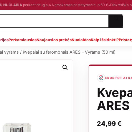
0 % NUOLAIDA
perkant daugiau
•
Nemokamas pristatymas nuo 50 €
•
Diskretiška 
rijos
Perkamiausios
Naujausios prekės
Nuolaidos
Kaip išsirinkti?
Prista
lai vyrams
/
Kvepalai su feromonais ARES – Vyrams (50 ml)
EROSPOT ATRAN
Kvepa
ARES 
24,99
€