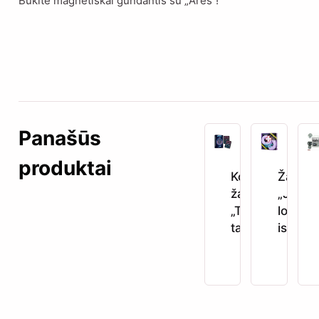
Būkite magnetiškai gundantis su „Ares“!
Panašūs
produktai
Kortų
Žaidim
žaidimas
„Jūsų
„Trink už
lovos
taurę“
istorija