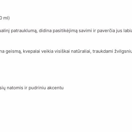
0 ml)
ualinį patrauklumą, didina pasitikėjimą savimi ir paverčia jus labi
na geismą, kvepalai veikia visiškai natūraliai, traukdami žvilgsniu
sių natomis ir pudriniu akcentu