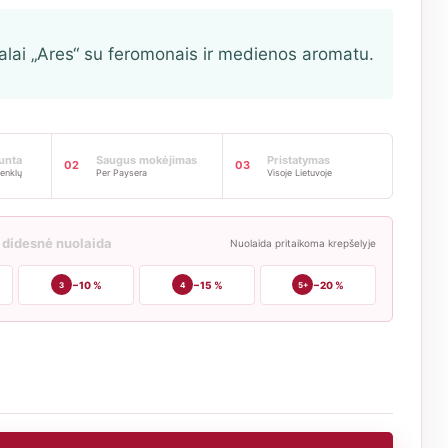
alai „Ares“ su feromonais ir medienos aromatu.
iunta
Saugus mokėjimas
Pristatymas
02
03
enklų
Per Paysera
Visoje Lietuvoje
 didesnė nuolaida
Nuolaida pritaikoma krepšelyje
−10 %
−15 %
−20 %
3
4
5+