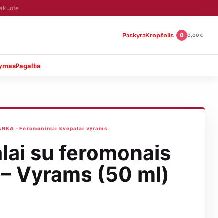
pakuotė
Paskyra
Krepšelis
0
0,00
€
tymas
Pagalba
KA · Feromoniniai kvepalai vyrams
lai su feromonais
– Vyrams (50 ml)