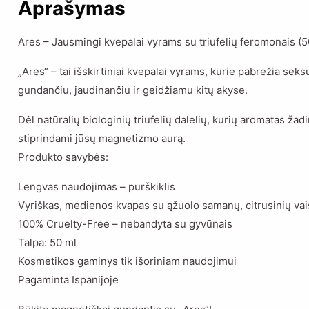
Aprašymas
Ares – Jausmingi kvepalai vyrams su triufelių feromonais (5
„Ares“ – tai išskirtiniai kvepalai vyrams, kurie pabrėžia seks
gundančiu, jaudinančiu ir geidžiamu kitų akyse.
Dėl natūralių biologinių triufelių dalelių, kurių aromatas žadi
stiprindami jūsų magnetizmo aurą.
Produkto savybės:
Lengvas naudojimas – purškiklis
Vyriškas, medienos kvapas su ąžuolo samanų, citrusinių vai
100% Cruelty-Free – nebandyta su gyvūnais
Talpa: 50 ml
Kosmetikos gaminys tik išoriniam naudojimui
Pagaminta Ispanijoje