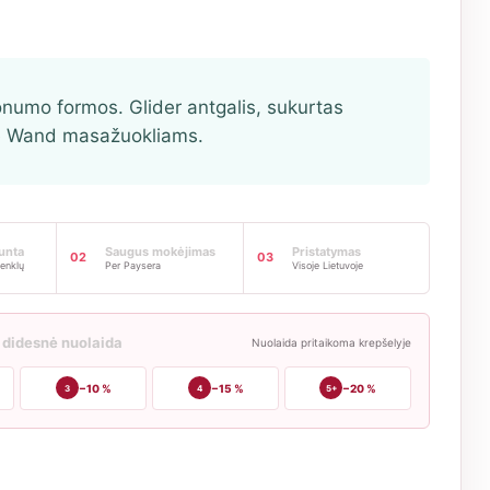
numo formos. Glider antgalis, sukurtas
Le Wand masažuokliams.
iunta
Saugus mokėjimas
Pristatymas
02
03
enklų
Per Paysera
Visoje Lietuvoje
 didesnė nuolaida
Nuolaida pritaikoma krepšelyje
−10 %
−15 %
−20 %
3
4
5+