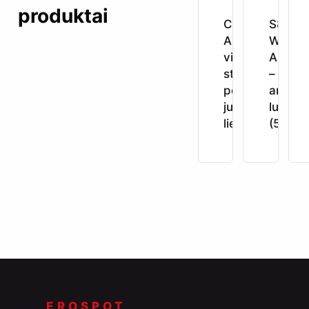
produktai
Crushious
S8 WB
Arcane –
Warmi
vibruojantis
Anal L
stimuliatorius
– šilda
poroms su
analini
judančiu
lubrika
liežuvėliu
(50 ml)
EROSPOT