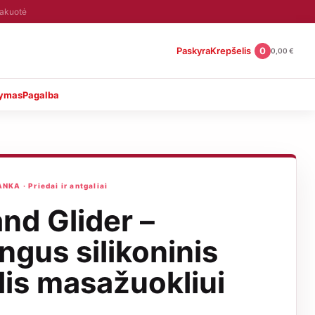
pakuotė
Paskyra
Krepšelis
0
0,00
€
tymas
Pagalba
A · Priedai ir antgaliai
nd Glider –
ngus silikoninis
lis masažuokliui