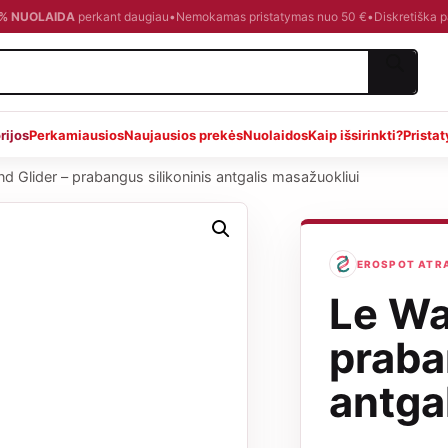
0 % NUOLAIDA
perkant daugiau
•
Nemokamas pristatymas nuo 50 €
•
Diskretiška 
rijos
Perkamiausios
Naujausios prekės
Nuolaidos
Kaip išsirinkti?
Prista
d Glider – prabangus silikoninis antgalis masažuokliui
EROSPOT ATRANK
Le Wa
praba
antga