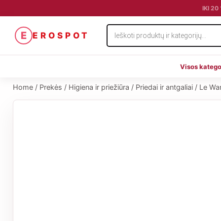
IKI 2
Products
E
EROSPOT
search
Visos katego
Home
/
Prekės
/
Higiena ir priežiūra
/
Priedai ir antgaliai
/
Le Wan