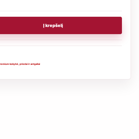
Į krepšelį
remium kokybė
,
priedai ir antgaliai