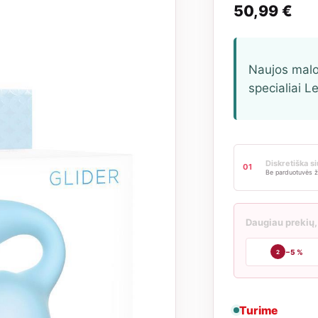
50,99
€
Naujos malo
specialiai 
Diskretiška s
01
Be parduotuvės ž
Daugiau prekių,
−5 %
2
Turime