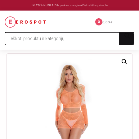
IKI 20 % NUOLAIDA
perkant daugiau
•
Diskretiška pakuotė
☰
E
EROSPOT
0
0,00
€
Products
search