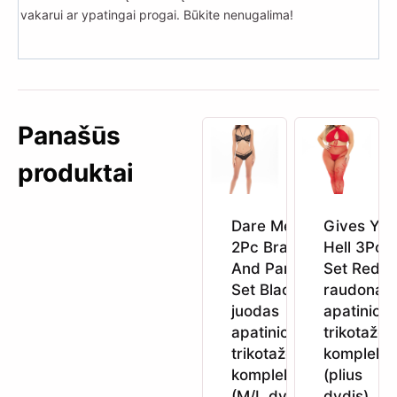
vakarui ar ypatingai progai. Būkite nenugalima!
Panašūs
produktai
Dare Me
Gives You
2Pc Bra
Hell 3Pc
And Panty
Set Red –
Set Black –
raudonas
juodas
apatinio
apatinio
trikotažo
trikotažo
komplekt
komplektas
(plius
(M/L dydis)
dydis)