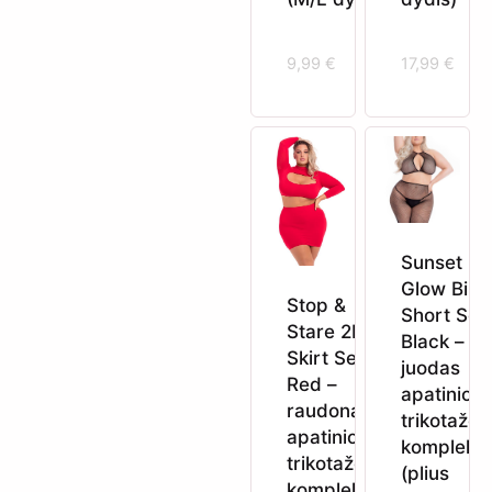
9,99
€
17,99
€
Sunset
Glow Bike
Stop &
Short Set
Stare 2Pc
Black –
Skirt Set
juodas
Red –
apatinio
raudonas
trikotažo
apatinio
komplekt
trikotažo
(plius
komplektas