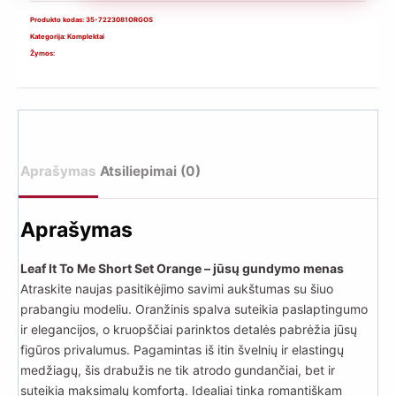
Leaf
It
Produkto kodas:
35-7223081ORGOS
Kategorija:
Komplektai
To
Žymos:
Me
Short
Set
Orange
–
Aprašymas
Atsiliepimai (0)
oranžinis
apatinio
Aprašymas
trikotažo
komplektas
Leaf It To Me Short Set Orange – jūsų gundymo menas
(vienas
Atraskite naujas pasitikėjimo savimi aukštumas su šiuo
prabangiu modeliu. Oranžinis spalva suteikia paslaptingumo
dydis)
ir elegancijos, o kruopščiai parinktos detalės pabrėžia jūsų
figūros privalumus. Pagamintas iš itin švelnių ir elastingų
medžiagų, šis drabužis ne tik atrodo gundančiai, bet ir
suteikia maksimalų komfortą. Idealiai tinka romantiškam