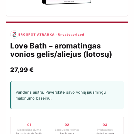
EROSPOT ATRANKA · Uncategorized
Love Bath – aromatingas
vonios gelis/aliejus (lotosų)
27,99
€
Vandens aistra. Paverskite savo vonią jausmingu
malonumo baseinu.
01
02
03
Diskretiška siunta
Saugus mokėjimas
Pristatymas
Be parduotuvės ženklų
Per Paysera
Visoje Lietuvoje