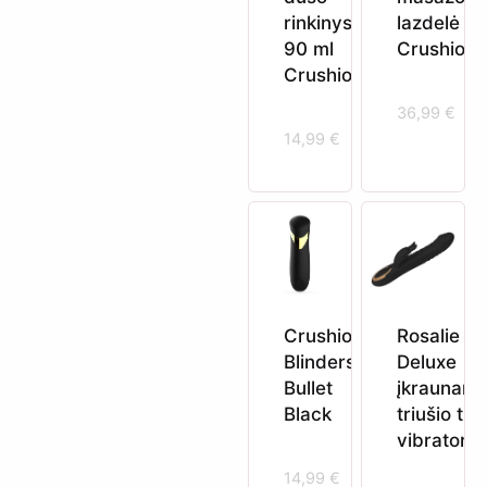
rinkinys
lazdelė
90 ml
Crushious
Crushious
36,99
€
14,99
€
Crushious
Rosalie
Blinders
Deluxe
Bullet
įkraunam
Black
triušio tip
vibratoriu
14,99
€