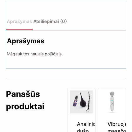
gelis/aliejus
(lotosų)
Aprašymas
Atsiliepimai (0)
Aprašymas
Mėgaukitės naujais pojūčiais.
Panašūs
produktai
Analinio
Vibruojant
dušo
masažo