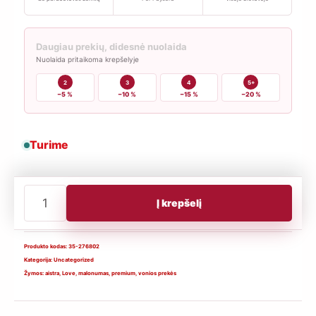
Daugiau prekių, didesnė nuolaida
Nuolaida pritaikoma krepšelyje
2
3
4
5+
−5 %
−10 %
−15 %
−20 %
Turime
produkto
Į krepšelį
kiekis:
Love
Bath
Produkto kodas:
35-276802
Kategorija:
Uncategorized
–
Žymos:
aistra
,
Love
,
malonumas
,
premium
,
vonios prekės
aromatingas
vonios