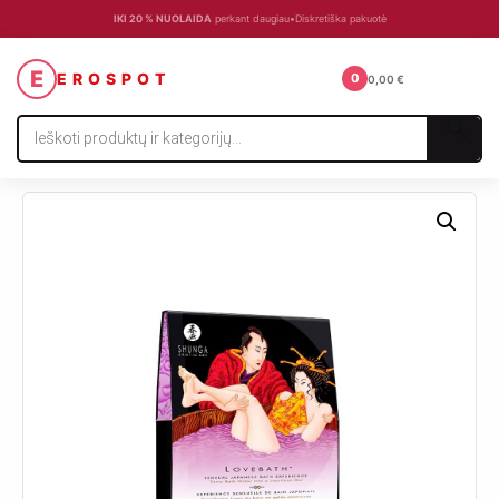
IKI 20 % NUOLAIDA
perkant daugiau
•
Diskretiška pakuotė
☰
E
EROSPOT
0
0,00
€
Products
search