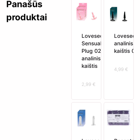
Panašūs
produktai
Lovesecr
Lovesecret
analinis
Sensual T-
kaištis 01
Plug 02
analinis
kaištis
4,99
€
2,99
€