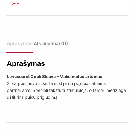
Sleeve
Žymos:
01
–
varpos
mova
malonumui
Aprašymas
Atsiliepimai (0)
Aprašymas
Lovesecret Cock Sleeve – Maksimalus artumas
Ši varpos mova sukurta sustiprinti pojūčius abiems
partneriams. Speciali tekstūra stimuliuoja, o tampri medžiaga
užtikrina puikų prigludimą.