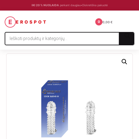
IKI 20 % NUOLAIDA
perkant daugiau
•
Diskretiška pakuotė
☰
E
EROSPOT
0
0,00
€
Products
search