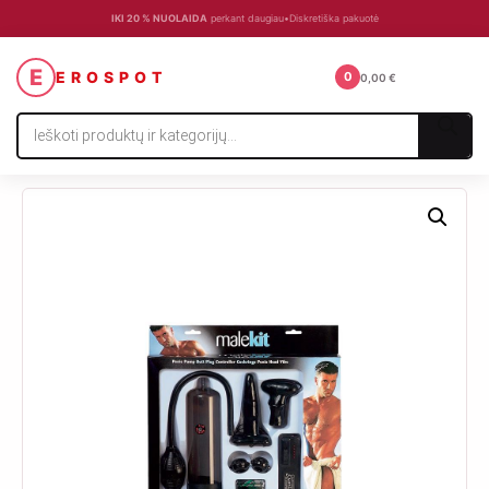
IKI 20 % NUOLAIDA
perkant daugiau
•
Diskretiška pakuotė
☰
E
EROSPOT
0
0,00
€
Products
search