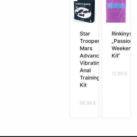
Star
Rinkinys
Trooper
„Passiona
Mars
Weekend
Advanced
Kit“
Vibrating
Anal
12,99
€
Training
Kit
96,99
€