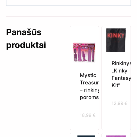
Panašūs
produktai
Rinkinys
„Kinky
Mystic
Fantasy
Treasures
Kit“
– rinkinys
poroms
12,99
€
18,99
€