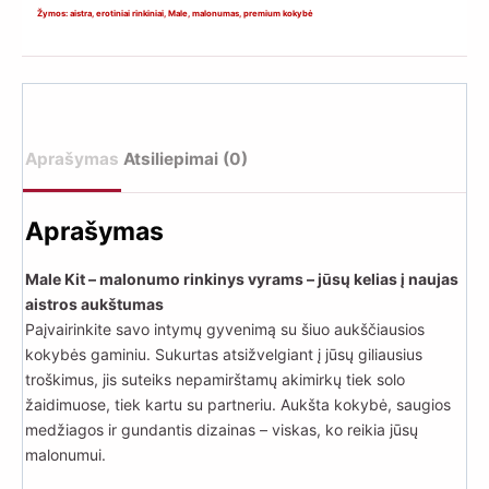
–
Žymos:
aistra
,
erotiniai rinkiniai
,
Male
,
malonumas
,
premium kokybė
malonumo
rinkinys
vyrams
Aprašymas
Atsiliepimai (0)
Aprašymas
Male Kit – malonumo rinkinys vyrams – jūsų kelias į naujas
aistros aukštumas
Paįvairinkite savo intymų gyvenimą su šiuo aukščiausios
kokybės gaminiu. Sukurtas atsižvelgiant į jūsų giliausius
troškimus, jis suteiks nepamirštamų akimirkų tiek solo
žaidimuose, tiek kartu su partneriu. Aukšta kokybė, saugios
medžiagos ir gundantis dizainas – viskas, ko reikia jūsų
malonumui.