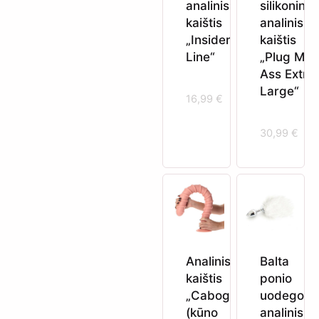
analinis
silikoninis
kaištis
analinis
„Insider
kaištis
Line“
„Plug My
Ass Extra
Large“
16,99
€
30,99
€
Analinis
Balta
kaištis
ponio
„Cabogira“
uodegos
(kūno
analinis