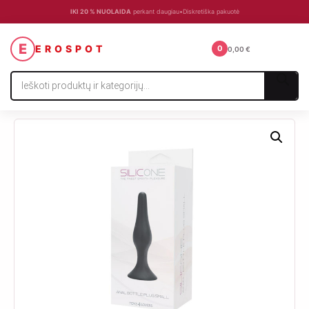
IKI 20 % NUOLAIDA
perkant daugiau
•
Diskretiška pakuotė
☰
E
EROSPOT
0
0,00
€
Products
search