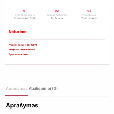
01
02
03
Diskretiška siunta
Saugus mokėjimas
Pristatymas
Be parduotuvės ženklų
Per Paysera
Visoje Lietuvoje
Neturime
Produkto kodas:
1-00700909
Kategorija:
Analiniai kaiščiai
Žyma:
analinis kaištis
Aprašymas
Atsiliepimai (0)
Aprašymas