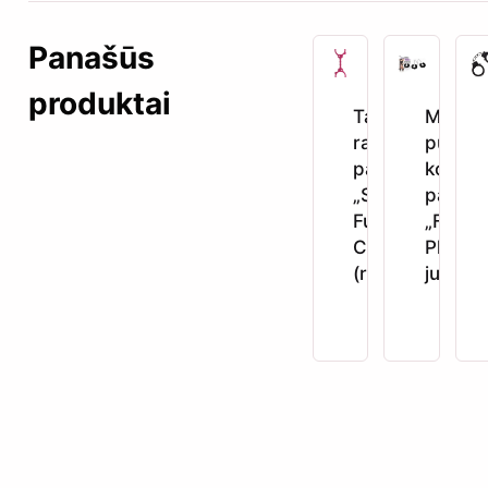
Panašūs
produktai
Tamprūs
Minkšti
rankų
pūkuot
pančiai
kojų
„Stretchy
pančia
Fun
„Fetish
Cuffs“
Pleasu
(rožiniai)
juodi