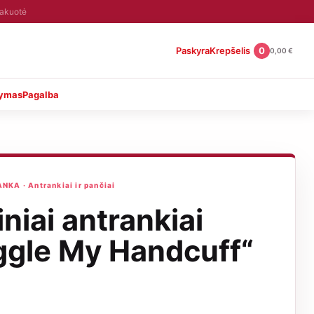
pakuotė
Paskyra
Krepšelis
0
0,00
€
tymas
Pagalba
KA · Antrankiai ir pančiai
niai antrankiai
ggle My Handcuff“