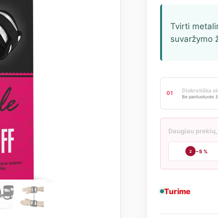
Tvirti metal
suvaržymo 
Diskretiška s
01
Be parduotuvės ž
Daugiau prekių,
−5 %
2
Turime