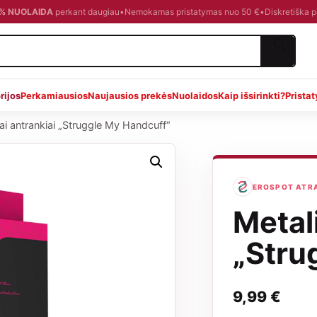
0 % NUOLAIDA
perkant daugiau
•
Nemokamas pristatymas nuo 50 €
•
Diskretiška 
rijos
Perkamiausios
Naujausios prekės
Nuolaidos
Kaip išsirinkti?
Prista
iai antrankiai „Struggle My Handcuff“
EROSPOT ATRAN
Metali
„Stru
9,99
€