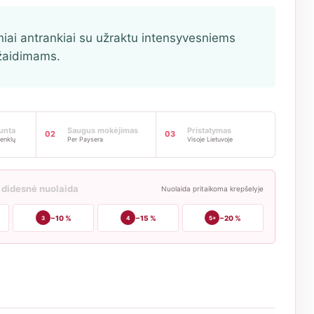
iniai antrankiai su užraktu intensyvesniems
žaidimams.
iunta
Saugus mokėjimas
Pristatymas
02
03
enklų
Per Paysera
Visoje Lietuvoje
 didesnė nuolaida
Nuolaida pritaikoma krepšelyje
−10 %
−15 %
−20 %
3
4
5+