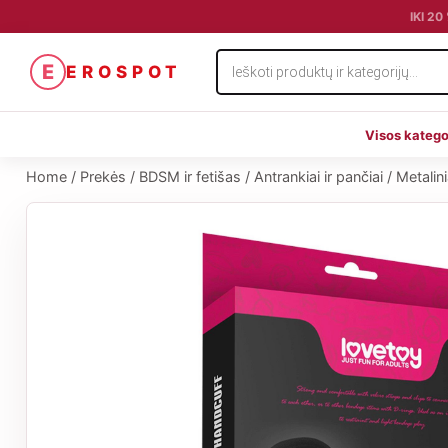
IKI 2
Products
E
EROSPOT
search
Visos katego
Home
/
Prekės
/
BDSM ir fetišas
/
Antrankiai ir pančiai
/
Metalin