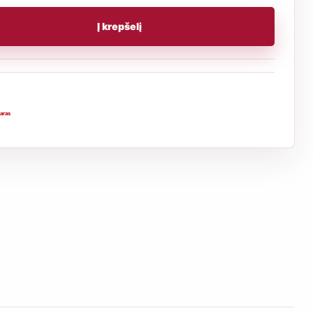
Į krepšelį
aras