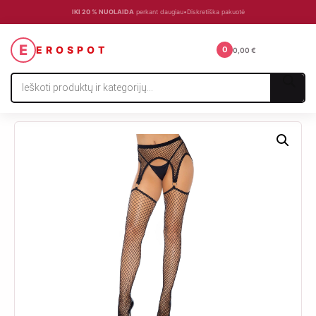
IKI 20 % NUOLAIDA
perkant daugiau
•
Diskretiška pakuotė
☰
E
EROSPOT
0
0,00
€
Products
search