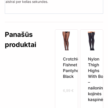
aistrai per kelias sekundes.
Panašūs
produktai
Crotchless
Nylon
Fishnet
Thigh
Pantyhose
Highs
Black
With Bow
–
nailoninės
6,99
€
kojinės su
kaspinėliu