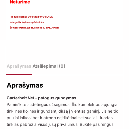
Neturime
Produkto kodas:
30-85192-O/S-BLACK
Kategorija:
Kojinės – pėdkelnės
Žymos:
erotika
,
juoda
,
kojinės su diržu
,
tinklas
Aprašymas
Atsiliepimai (0)
Aprašymas
Garterbelt Net – patogus gundymas
Pamirškite sudėtingus užsegimus. Šis komplektas apjungia
tinklines kojines ir gundantį diržą į vientisą gaminį. Jis ne tik
puikiai laikosi bet ir atrodo neįtikėtinai seksualiai. Juodas
tinklas pabrėžia visus jūsų privalumus. Būkite pasirengusi