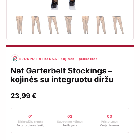
EROSPOT ATRANKA · Kojinės – pėdkelnės
Net Garterbelt Stockings –
kojinės su integruotu diržu
23,99
€
01
02
03
Diskretiška siunta
Saugus mokėjimas
Pristatymas
Be parduotuvės ženklų
Per Paysera
Visoje Lietuvoje