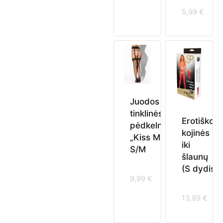
5,99
€
Juodos
tinklinės
Erotiškos
pėdkelnės
kojinės
„Kiss Me“
iki
S/M
šlaunų
(S dydis)
9,99
€
13,99
€