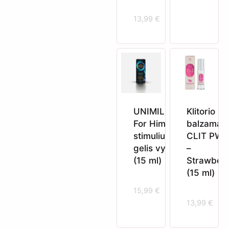
13,99
€
UNIMIL Excite
Klitorio
For Him –
balzamas
stimuliuojantis
CLIT PW
gelis vyrams
–
(15 ml)
Strawber
(15 ml)
15,99
€
13,99
€