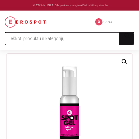
IKI 20 % NUOLAIDA
perkant daugiau
•
Diskretiška pakuotė
☰
E
EROSPOT
0
0,00
€
Products
search