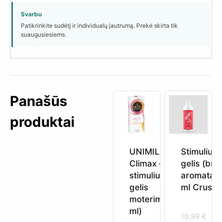
Svarbu
Patikrinkite sudėtį ir individualų jautrumą. Prekė skirta tik
suaugusiesiems.
Panašūs
produktai
UNIMIL Excite
Stimuliuoj
Climax –
gelis (bra
stimuliuojantis
aromatas)
gelis
ml Crushi
moterims (15
ml)
10,99
€