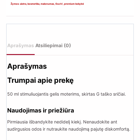
stimuliuojantis
Žymos:
aistra
,
kosmetika
,
malonumas
,
Ouch!
,
premium kokybė
G-
taško
gelis
moterims
(50
Aprašymas
Atsiliepimai (0)
ml)
Aprašymas
Trumpai apie prekę
50 ml stimuliuojantis gelis moterims, skirtas G taško sričiai.
Naudojimas ir priežiūra
Pirmiausia išbandykite nedidelį kiekį. Nenaudokite ant
sudirgusios odos ir nutraukite naudojimą pajutę diskomfortą.