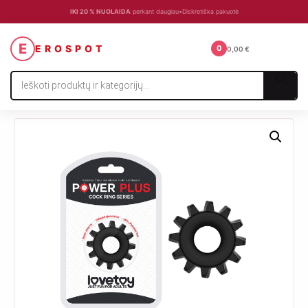
IKI 20 % NUOLAIDA
perkant daugiau
•
Diskretiška pakuotė
☰
E
EROSPOT
0
0,00
€
Products
search