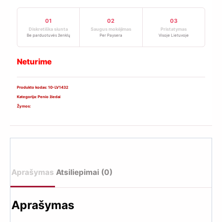
01
02
03
Diskretiška siunta
Saugus mokėjimas
Pristatymas
Be parduotuvės ženklų
Per Paysera
Visoje Lietuvoje
Neturime
Produkto kodas:
10-LV1432
Kategorija:
Penio žiedai
Žymos:
Aprašymas
Atsiliepimai (0)
Aprašymas