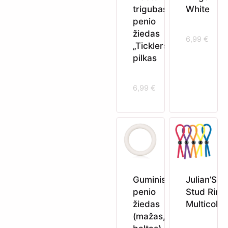
trigubas
White
penio
žiedas
6,99
€
„Ticklers“,
pilkas
6,99
€
Guminis
Julian’S
penio
Stud Ring
žiedas
Multicolor
(mažas,