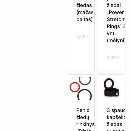
žiedas
žiedai
(mažas,
„Power
baltas)
Stretchy
Rings“ 2
vnt.
3,99
€
(mėlyni)
2,99
€
Penio
3 spaudų
žiedų
kapšelio
rinkinys
žiedas