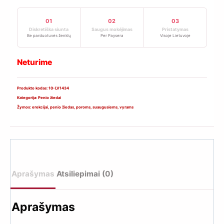
01
02
03
Diskretiška siunta
Saugus mokėjimas
Pristatymas
Be parduotuvės ženklų
Per Paysera
Visoje Lietuvoje
Neturime
Produkto kodas:
10-LV1434
Kategorija:
Penio žiedai
Žymos:
erekcijai
,
penio žiedas
,
poroms
,
suaugusiems
,
vyrams
Aprašymas
Atsiliepimai (0)
Aprašymas