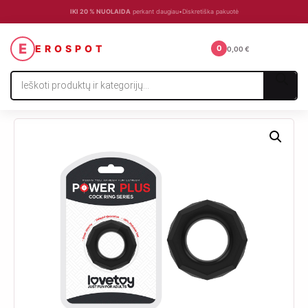
IKI 20 % NUOLAIDA
perkant daugiau
•
Diskretiška pakuotė
☰
E
EROSPOT
0
0,00
€
Products
search