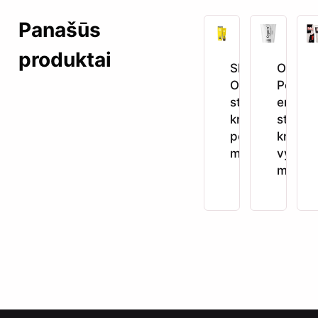
Panašūs
produktai
Shiatsu
Orgas
Orgasm –
Power
stimuliuojantis
erekcij
kremas
stiprin
poroms (30
krema
ml)
vyram
ml