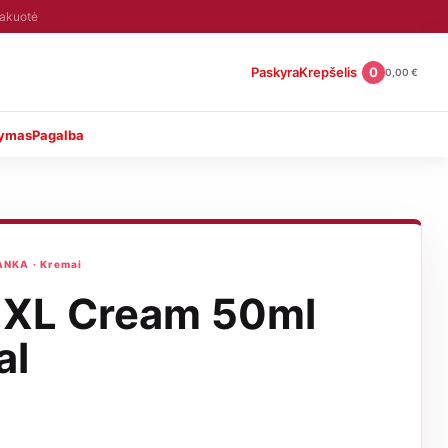
pakuotė
Paskyra
Krepšelis
0
0,00
€
tymas
Pagalba
NKA · Kremai
 XL Cream 50ml
al