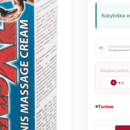
Kokybiška e
Diskretiška s
01
Be parduotuvės ž
Daugiau prekių,
−5 %
2
Turime
produkto