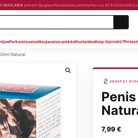
0 % NUOLAIDA
perkant daugiau
•
Nemokamas pristatymas nuo 50 €
•
Diskretiška 
rijos
Perkamiausios
Naujausios prekės
Nuolaidos
Kaip išsirinkti?
Prista
50ml Natural
EROSPOT ATRA
Penis
Natur
7,99
€