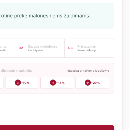
rotinė prekė malonesniems žaidimams.
iunta
Saugus mokėjimas
Pristatymas
02
03
enklų
Per Paysera
Visoje Lietuvoje
 didesnė nuolaida
Nuolaida pritaikoma krepšelyje
−10 %
−15 %
−20 %
3
4
5+