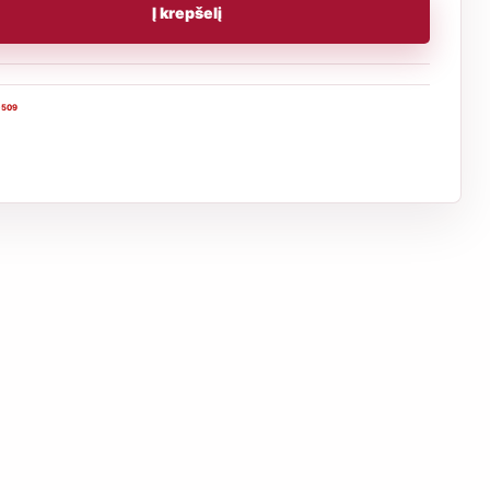
Į krepšelį
-509