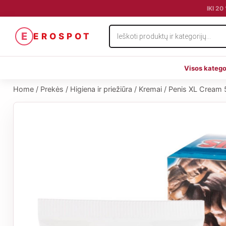
IKI 2
Products
E
EROSPOT
search
Visos katego
Home
/
Prekės
/
Higiena ir priežiūra
/
Kremai
/
Penis XL Cream 