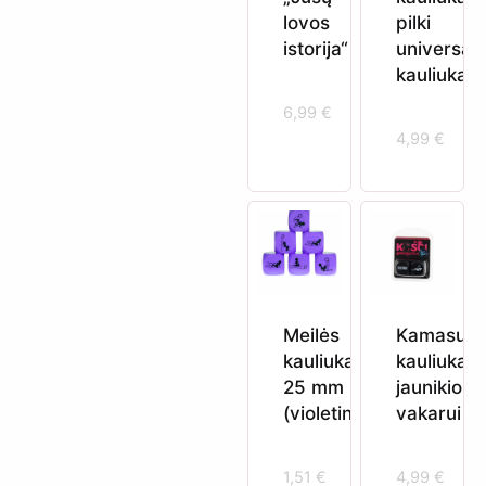
lovos
pilki
istorija“
universal
kauliukai
6,99
€
4,99
€
Meilės
Kamasutr
kauliukas
kauliukai
25 mm
jaunikio
(violetinis)
vakarui
1,51
€
4,99
€