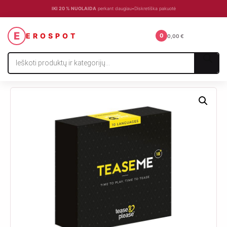
IKI 20 % NUOLAIDA
perkant daugiau
•
Diskretiška pakuotė
☰
E
EROSPOT
0
0,00
€
Products
search