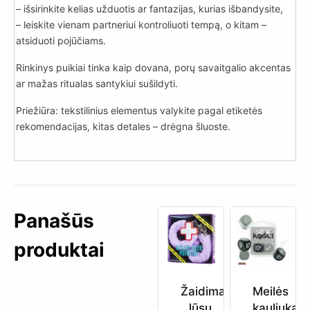
– išsirinkite kelias užduotis ar fantazijas, kurias išbandysite,
– leiskite vienam partneriui kontroliuoti tempą, o kitam –
atsiduoti pojūčiams.
Rinkinys puikiai tinka kaip dovana, porų savaitgalio akcentas
ar mažas ritualas santykiui sušildyti.
Priežiūra: tekstilinius elementus valykite pagal etiketės
rekomendacijas, kitas detales – drėgna šluoste.
Panašūs
produktai
Žaidimas
Meilės
„Jūsų
kauliukai 