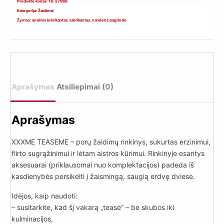
žaidimų
Produkto kodas:
16-27968
Kategorija:
Žaidimai
rinkinys
Žymos:
analinis lubrikantas
,
lubrikantas
,
vandens pagrindo
XXXME
TEASEME
–
Time
to
Aprašymas
Atsiliepimai (0)
Play,
Time
Aprašymas
to
Tease
XXXME TEASEME – porų žaidimų rinkinys, sukurtas erzinimui,
flirto sugrąžinimui ir lėtam aistros kūrimui. Rinkinyje esantys
aksesuarai (priklausomai nuo komplektacijos) padeda iš
kasdienybės persikelti į žaismingą, saugią erdvę dviese.
Idėjos, kaip naudoti:
– susitarkite, kad šį vakarą „tease“ – be skubos iki
kulminacijos,