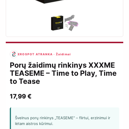
EROSPOT ATRANKA · Žaidimai
Porų žaidimų rinkinys XXXME
TEASEME – Time to Play, Time
to Tease
17,99
€
Švelnus porų rinkinys „TEASEME“ – flirtui, erzinimui ir
lėtam aistros kūrimui.