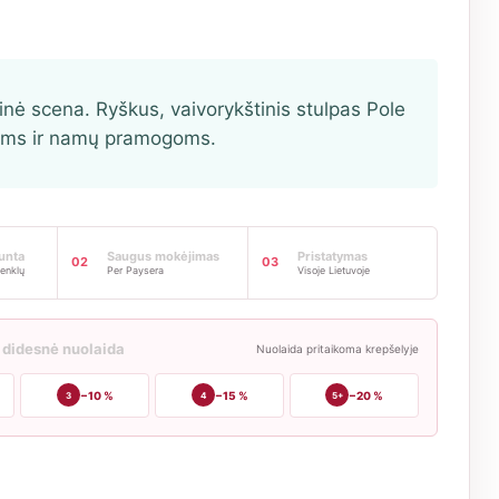
nė scena. Ryškus, vaivorykštinis stulpas Pole
ams ir namų pramogoms.
iunta
Saugus mokėjimas
Pristatymas
02
03
enklų
Per Paysera
Visoje Lietuvoje
 didesnė nuolaida
Nuolaida pritaikoma krepšelyje
−10 %
−15 %
−20 %
3
4
5+