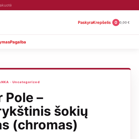
pakuotė
Paskyra
Krepšelis
0
0,00
€
tymas
Pagalba
NKA · Uncategorized
 Pole –
rykštinis šokių
as (chromas)