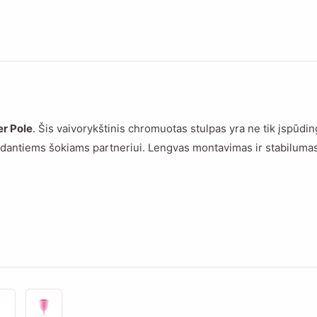
r Pole
. Šis vaivorykštinis chromuotas stulpas yra ne tik įspūdi
 gundantiems šokiams partneriui. Lengvas montavimas ir stabiluma