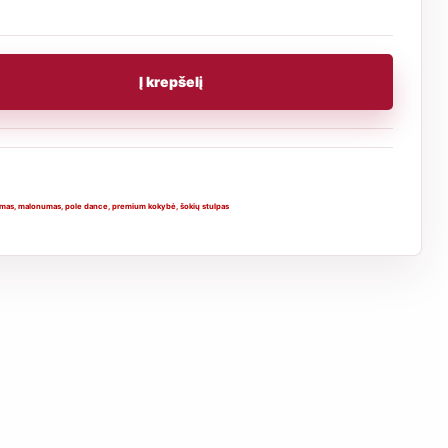
Į krepšelį
mas
,
malonumas
,
pole dance
,
premium kokybė
,
šokių stulpas