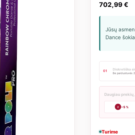
702,99
€
Jūsų asmeni
Dance šoki
Diskretiška s
01
Be parduotuvės ž
Daugiau prekių,
−5 %
2
Turime