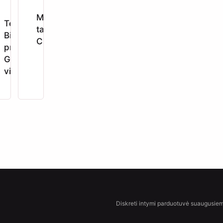
anti
49,99
€
Menstruacinė
36,99
€
10,99
€
Tessa G /
11,99
€
o
taurelė xs
Billy G
Crushious
prabangus
ous
G taško
vibratorius
Diskreti intymi parduotuvė suaugusiem