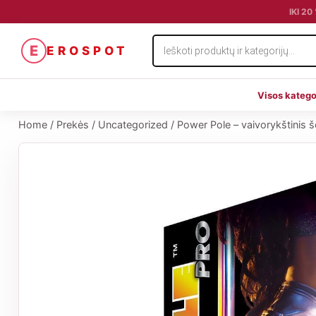
IKI 2
Products
E
EROSPOT
search
Visos katego
Home
/
Prekės
/
Uncategorized
/
Power Pole – vaivorykštinis 