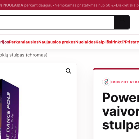
0 % NUOLAIDA
perkant daugiau
•
Nemokamas pristatymas nuo 50 €
•
Diskretiška 
rijos
Perkamiausios
Naujausios prekės
Nuolaidos
Kaip išsirinkti?
Prista
šokių stulpas (chromas)
EROSPOT ATRA
Power
vaivo
stulp