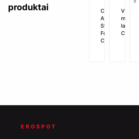
produktai
Crushious
Vibruoj
Arcane
masaž
Stimulator
lazdelė
For
Crushi
Couples
EROSPOT