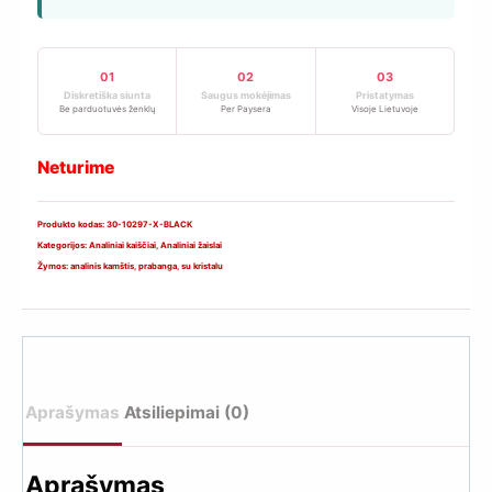
01
02
03
Diskretiška siunta
Saugus mokėjimas
Pristatymas
Be parduotuvės ženklų
Per Paysera
Visoje Lietuvoje
Neturime
Produkto kodas:
30-10297-X-BLACK
Kategorijos:
Analiniai kaiščiai
,
Analiniai žaislai
Žymos:
analinis kamštis
,
prabanga
,
su kristalu
Aprašymas
Atsiliepimai (0)
Aprašymas