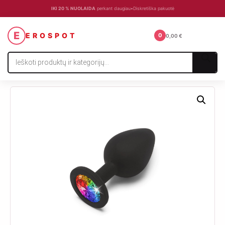
IKI 20 % NUOLAIDA
perkant daugiau
•
Diskretiška pakuotė
☰
E
EROSPOT
0
0,00
€
Products
search