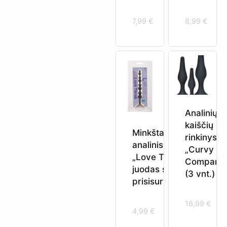
7,99
€
8,99
€
Analinių
kaiščių
Minkštas
rinkinys
analinis dildo
„Curvy
„Love Throb“
Companio
juodas su
(3 vnt.)
prisisurbtuku
18,99
€
4,99
€