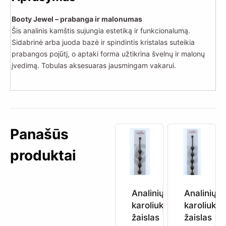
Booty Jewel – prabanga ir malonumas
Šis analinis kamštis sujungia estetiką ir funkcionalumą.
Sidabrinė arba juoda bazė ir spindintis kristalas suteikia
prabangos pojūtį, o aptaki forma užtikrina švelnų ir malonų
įvedimą. Tobulas aksesuaras jausmingam vakarui.
Panašūs
produktai
Analinių
Analinių
karoliukų
karoliukų
žaislas
žaislas