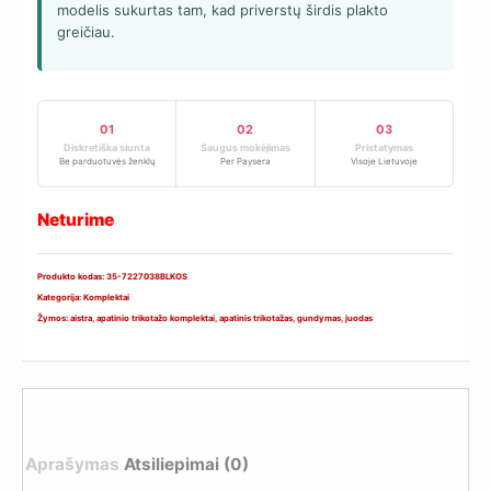
modelis sukurtas tam, kad priverstų širdis plakto
greičiau.
01
02
03
Diskretiška siunta
Saugus mokėjimas
Pristatymas
Be parduotuvės ženklų
Per Paysera
Visoje Lietuvoje
Neturime
Produkto kodas:
35-7227038BLKOS
Kategorija:
Komplektai
Žymos:
aistra
,
apatinio trikotažo komplektai
,
apatinis trikotažas
,
gundymas
,
juodas
Aprašymas
Atsiliepimai (0)