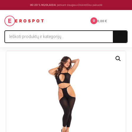
IKI 20 % NUOLAIDA
perkant daugiau
•
Diskretiška pakuotė
☰
E
EROSPOT
0
0,00
€
Products
search