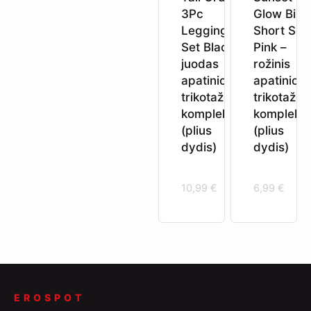
3Pc
Glow Bike
Legging
Short Set
Set Black –
Pink –
juodas
rožinis
apatinio
apatinio
trikotažo
trikotažo
komplektas
komplekt
(plius
(plius
dydis)
dydis)
10,99
€
6,99
€
EROSPOT