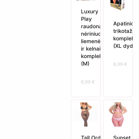
Luxury
Play
Apatinio
raudonas
trikotažo
nėriniuotas
komplekt
liemenėlės
(XL dydis
ir kelnaičių
komplektas
(M)
8,99
€
6,99
€
Tall Order
Sunset