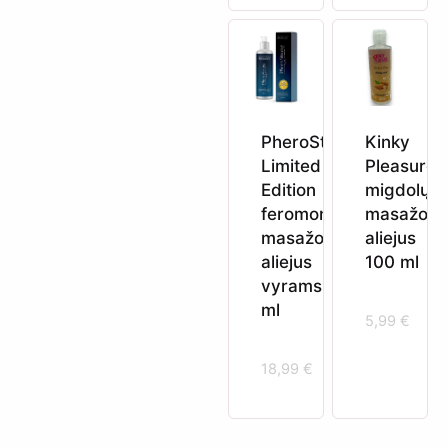
PheroStrong
Kinky
Limited
Pleasure
Edition
migdolų
feromoninis
masažo
masažo
aliejus
aliejus
100 ml
vyrams 150
ml
5,99
€
18,99
€