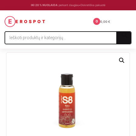
IKI 20 % NUOLAIDA
perkant daugiau
•
Diskretiška pakuotė
☰
E
EROSPOT
0
0,00
€
Products
search