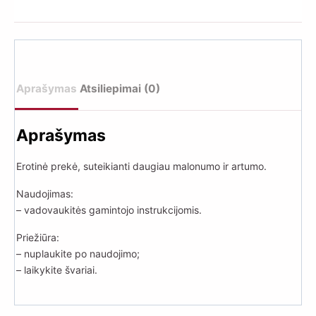
50ml
Green
Tea
&
Lilac
Aprašymas
Atsiliepimai (0)
Blossom
Aprašymas
Erotinė prekė, suteikianti daugiau malonumo ir artumo.
Naudojimas:
– vadovaukitės gamintojo instrukcijomis.
Priežiūra:
– nuplaukite po naudojimo;
– laikykite švariai.