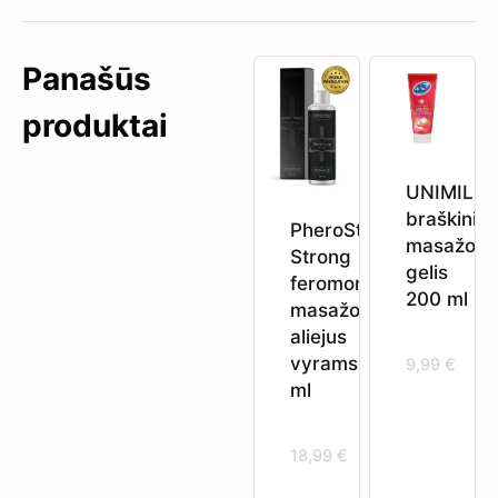
Panašūs
produktai
UNIMIL
braškinis
PheroStrong
masažo
Strong
gelis
feromoninis
200 ml
masažo
aliejus
vyrams 150
9,99
€
ml
18,99
€