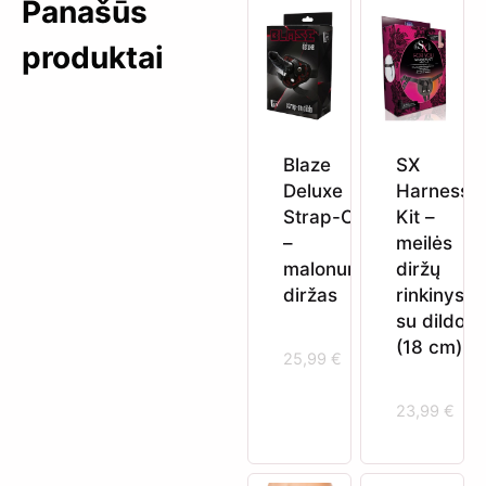
Panašūs
produktai
Blaze
SX
Deluxe
Harness
Strap-On
Kit –
–
meilės
malonumo
diržų
diržas
rinkinys
su dildo
(18 cm)
25,99
€
23,99
€