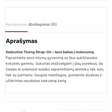
Aprašymas
Atsiliepimai (0)
Aprašymas
Seductive Thong Strap-On – tavo kelias į malonumą
Paįvairinkite savo intymų gyvenimą su šiuo aukščiausios
kokybės gaminiu. Sukurtas atsižvelgiant į jūsų poreikius, šis
žaislas ar priemonė suteiks nepamirštamų akimirkų tiek solo,
tiek su partneriu. Saugios medžiagos, gundantis dizainas ir
užtikrintas rezultatas kiekvieną kartą.