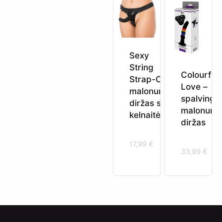
Sexy
String
Colourful
Strap-On –
Love –
malonumo
spalvinga
diržas su
malonum
kelnaitėmis
diržas
17,99
€
33,99
€