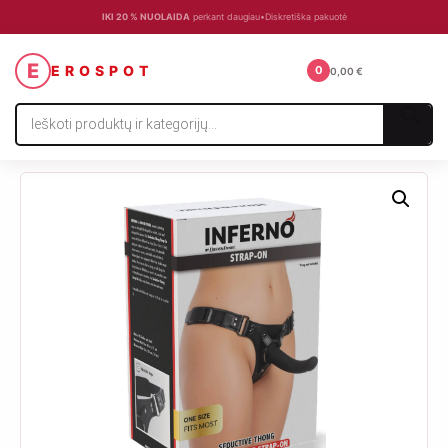
IKI 20 % NUOLAIDA
perkant daugiau
•
Diskretiška pakuotė
☰
E
EROSPOT
0
0,00
€
Products
search