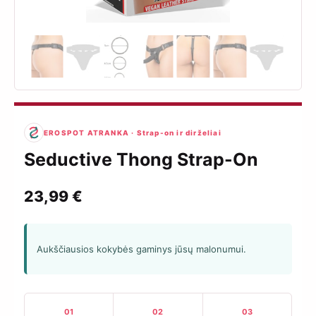
EROSPOT ATRANKA · Strap-on ir dirželiai
Seductive Thong Strap-On
23,99
€
Aukščiausios kokybės gaminys jūsų malonumui.
01
02
03