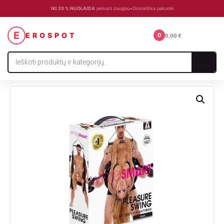
IKI 20 % NUOLAIDA
perkant daugiau
•
Diskretiška pakuotė
☰
E
EROSPOT
0
0,00
€
Products
search