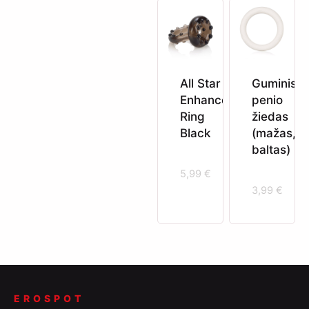
All Star
Guminis
Enhancer
penio
Ring
žiedas
Black
(mažas,
baltas)
5,99
€
3,99
€
EROSPOT