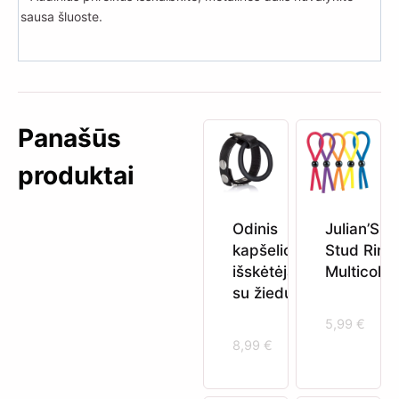
sausa šluoste.
Panašūs
produktai
Odinis
Julian’S
kapšelio
Stud Ring
išskėtėjas
Multicolor
su žiedu
5,99
€
8,99
€