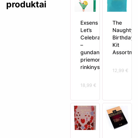
produktai
Exsens
The
Let’s
Naughty
Celebrate!
Birthday
–
Kit
gundančių
Assortme
priemonių
rinkinys
12,99
€
18,99
€