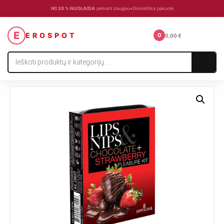
IKI 20 % NUOLAIDA
perkant daugiau
•
Diskretiška pakuotė
☰
E
EROSPOT
0
0,00
€
Products
search