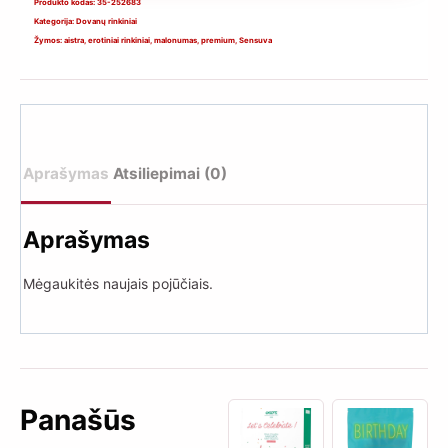
Lips
Produkto kodas:
35-252683
Kategorija:
Dovanų rinkiniai
and
Žymos:
aistra
,
erotiniai rinkiniai
,
malonumas
,
premium
,
Sensuva
Nips
–
malonumo
rinkinys
(šokoladas)
Aprašymas
Atsiliepimai (0)
Aprašymas
Mėgaukitės naujais pojūčiais.
Panašūs