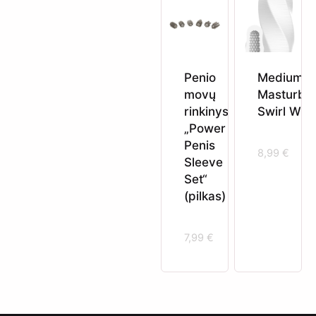
Penio
Medium
movų
Masturbat
rinkinys
Swirl Whi
„Power
Penis
8,99
€
Sleeve
Set“
(pilkas)
7,99
€