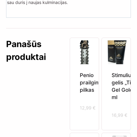
sau duris į naujas kulminacijas.
Panašūs
produktai
Penio
Stimuliuoj
prailgintojas,
gelis „Tita
pilkas
Gel Gold“
ml
12,99
€
16,99
€