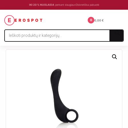
IKI 20 % NUOLAIDA
perkant daugiau
•
Diskretiška pakuotė
☰
E
EROSPOT
0
0,00
€
Products
search