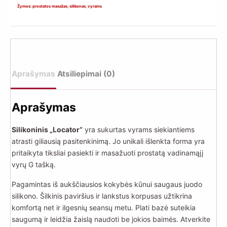
masažuoklis
Žymos:
prostatos masažas
,
silikonas
,
vyrams
„Locator“
Aprašymas
Atsiliepimai (0)
Aprašymas
Silikoninis „Locator“
yra sukurtas vyrams siekiantiems
atrasti giliausią pasitenkinimą. Jo unikali išlenkta forma yra
pritaikyta tiksliai pasiekti ir masažuoti prostatą vadinamąjį
vyrų G tašką.
Pagamintas iš aukščiausios kokybės kūnui saugaus juodo
silikono. Šilkinis paviršius ir lankstus korpusas užtikrina
komfortą net ir ilgesnių seansų metu. Plati bazė suteikia
saugumą ir leidžia žaislą naudoti be jokios baimės. Atverkite