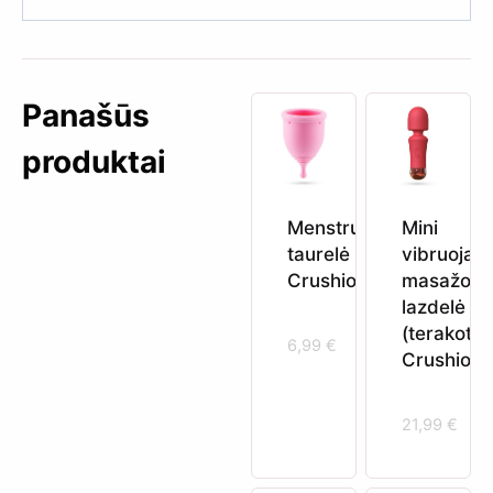
Panašūs
produktai
Menstruacinė
Mini
taurelė xs
vibruojant
Crushious
masažo
lazdelė
(terakota)
6,99
€
Crushious
21,99
€