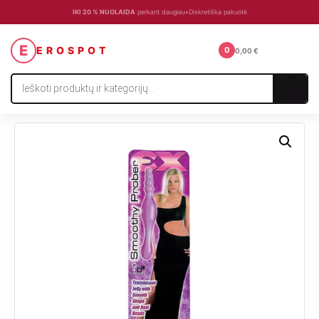
IKI 20 % NUOLAIDA
perkant daugiau
•
Diskretiška pakuotė
☰
E
EROSPOT
0
0,00
€
Products
search