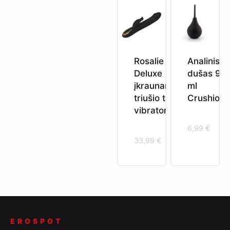
Rosalie
Analinis
Deluxe
dušas 90
įkraunamas
ml
triušio tipo
Crushious
vibratorius
6,99
€
33,99
€
EROSPOT