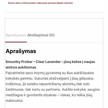
–
Žymos:
aistra
,
erotinės prekės
,
malonumas
,
premium kokybė
,
Smoothy
Clear
Lavender
Aprašymas
Atsiliepimai (0)
Aprašymas
Smoothy Prober – Clear Lavender – jūsų kelias į naujas
aistros aukštumas
Paįvairinkite savo intymų gyvenimą su šiuo aukščiausios
kokybės gaminiu. Sukurtas atsižvelgiant į jūsų giliausius
troškimus, jis suteiks nepamirštamų akimirkų tiek solo
žaidimuose, tiek kartu su partneriu. Aukšta kokybė, saugios
medžiagos ir gundantis dizainas – viskas, ko reikia jūsų
malonumui.