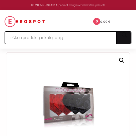
IKI 20 % NUOLAIDA
perkant daugiau
•
Diskretiška pakuotė
☰
E
EROSPOT
0
0,00
€
Products
search