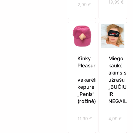
19,99
€
2,99
€
Kinky
Miego
Pleasure
kaukė
–
akims su
vakarėlio
užrašu
kepurė
„BUČIUO
„Penis“
IR
(rožinė)
NEGAILĖK
11,99
€
4,99
€