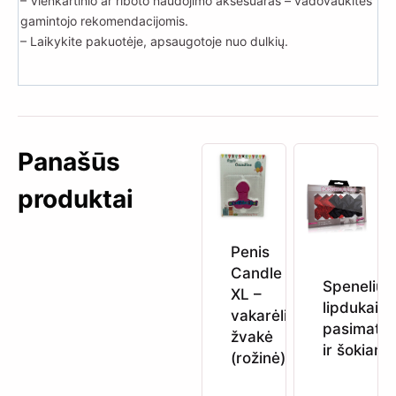
– Vienkartinio ar riboto naudojimo aksesuaras – vadovaukitės
gamintojo rekomendacijomis.
– Laikykite pakuotėje, apsaugotoje nuo dulkių.
Panašūs
produktai
Penis
Candle
Spenelių
XL –
lipdukai
vakarėlio
pasimaty
žvakė
ir šokiams
(rožinė)