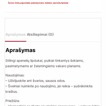
pasimatymams
Žymos:
krūtų papuošalai
,
pasimatymams
,
šokiams
,
spenelių lipdukai
ir
šokiams
Aprašymas
Atsiliepimai (0)
Aprašymas
Stilingi spenelių lipdukai, puikiai tinkantys šokiams,
pasimatymams ar žaismingiems vakaro planams.
Naudojimas:
– Užklijuokite ant švarios, sausos odos.
– Švelniai nuimkite po naudojimo, jei reikia – sudrėkinkite
kraštus.
Priežiūra: