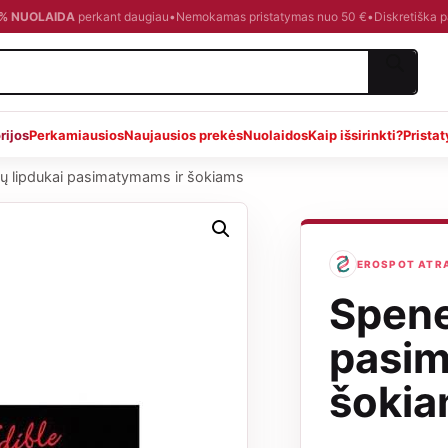
0 % NUOLAIDA
perkant daugiau
•
Nemokamas pristatymas nuo 50 €
•
Diskretiška 
rijos
Perkamiausios
Naujausios prekės
Nuolaidos
Kaip išsirinkti?
Prista
ių lipdukai pasimatymams ir šokiams
EROSPOT ATRAN
Spene
pasim
šoki