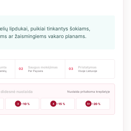
elių lipdukai, puikiai tinkantys šokiams,
ms ar žaismingiems vakaro planams.
iunta
Saugus mokėjimas
Pristatymas
02
03
enklų
Per Paysera
Visoje Lietuvoje
 didesnė nuolaida
Nuolaida pritaikoma krepšelyje
−10 %
−15 %
−20 %
3
4
5+