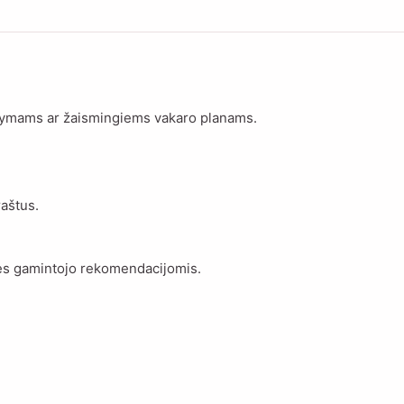
matymams ar žaismingiems vakaro planams.
raštus.
tės gamintojo rekomendacijomis.