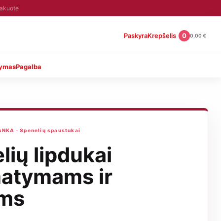
pakuotė
Paskyra
Krepšelis
0
0,00
€
tymas
Pagalba
KA · Spenelių spaustukai
lių lipdukai
atymams ir
ams