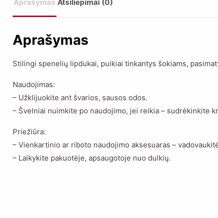
Aprašymas
Atsiliepimai (0)
Aprašymas
Stilingi spenelių lipdukai, puikiai tinkantys šokiams, pasi
Naudojimas:
– Užklijuokite ant švarios, sausos odos.
– Švelniai nuimkite po naudojimo, jei reikia – sudrėkinkite k
Priežiūra:
– Vienkartinio ar riboto naudojimo aksesuaras – vadovauki
– Laikykite pakuotėje, apsaugotoje nuo dulkių.