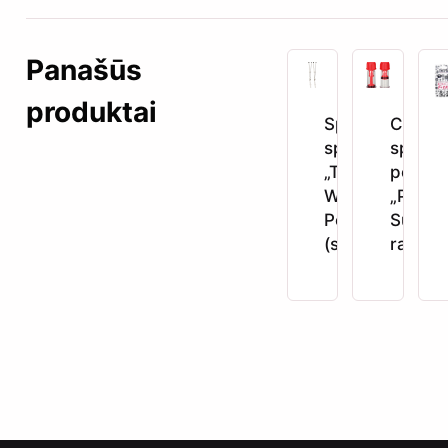
Panašūs
produktai
Spenelių
COLT
spaustukai
spenel
„Tweezers
pompu
With
„Pro-
Pearls“
Sucker
(sidabriniai)
raudon