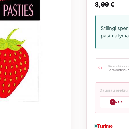
8,99
€
Stilingi spen
pasimatyma
Diskretiška s
01
Be parduotuvės ž
Daugiau prekių,
−5 %
2
Turime