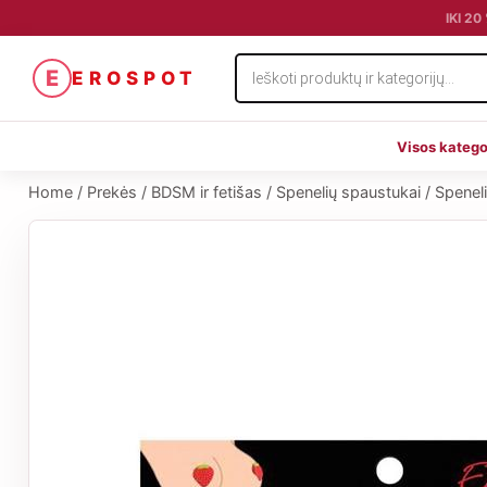
IKI 2
Products
E
EROSPOT
search
Visos katego
Home
/
Prekės
/
BDSM ir fetišas
/
Spenelių spaustukai
/
Spenel