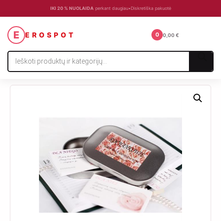
IKI 20 % NUOLAIDA
perkant daugiau
•
Diskretiška pakuotė
☰
E
EROSPOT
0
0,00
€
Products
search