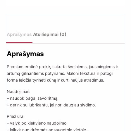
Aprašymas
Atsiliepimai (0)
Aprašymas
Premium erotinė prekė, sukurta švelniems, jausmingiems ir
artumą gilinantiems potyriams. Maloni tekstūra ir patogi
forma leidžia tyrinėti kūną ir kurti naujus atradimus.
Naudojimas:
– naudok pagal savo ritmą;
– derink su lubrikantu, jei nori daugiau slydimo.
Priežiūra:
– valyk po kiekvieno naudojimo;
– laikyk nuo drėgmės apsaugotoje vietoje.