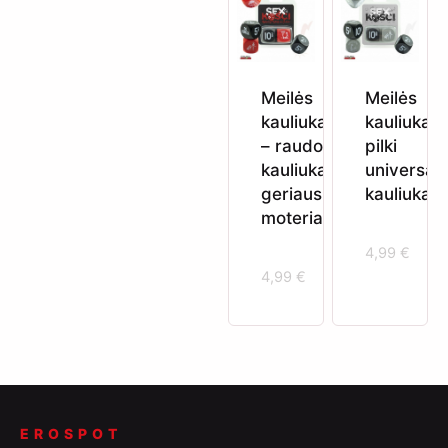
Meilės
Meilės
kauliukai
kauliukai 
– raudoni
pilki
kauliukai
universal
geriausiai
kauliukai
moteriai
4,99
€
4,99
€
EROSPOT