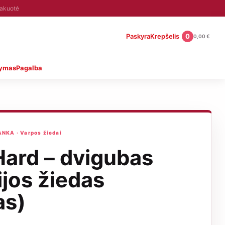
pakuotė
Paskyra
Krepšelis
0
0,00
€
tymas
Pagalba
KA · Varpos žiedai
Hard – dvigubas
ijos žiedas
as)