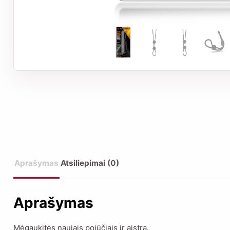
Aprašymas
Atsiliepimai (0)
Aprašymas
Mėgaukitės naujais pojūčiais ir aistra.