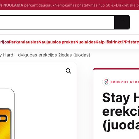
0 % NUOLAIDA
perkant daugiau
•
Nemokamas pristatymas nuo 50 €
•
Diskretiška 
rijos
Perkamiausios
Naujausios prekės
Nuolaidos
Kaip išsirinkti?
Prista
y Hard – dvigubas erekcijos žiedas (juodas)
EROSPOT ATRAN
Stay 
erekc
(juod