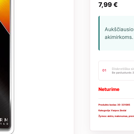
7,99
€
Aukščiausio
akimirkoms.
Diskretiška s
01
Be parduotuvės ž
Neturime
Produkto kodas:
35-331085
Kategorija:
Varpos žiedai
Žymos:
aistra
,
malonumas
,
prem