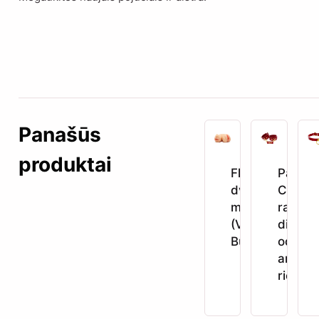
Panašūs
produktai
Flip Fucker –
Passio
dvipusis
Cuffs –
masturbatoriu
raudon
(Vagina /
dirbtin
Burna)
odos
antrank
riešam