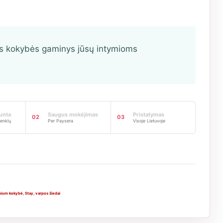
s kokybės gaminys jūsų intymioms
iunta
Saugus mokėjimas
Pristatymas
02
03
enklų
Per Paysera
Visoje Lietuvoje
ium kokybė
,
Stay
,
varpos žiedai