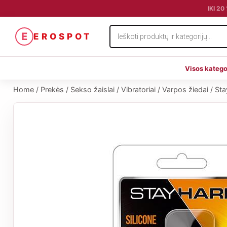
IKI 2
Products
E
EROSPOT
search
Visos katego
Home
/
Prekės
/
Sekso žaislai
/
Vibratoriai
/
Varpos žiedai
/
Sta